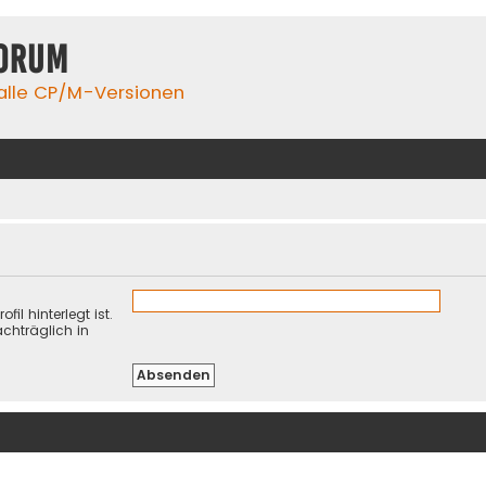
orum
 alle CP/M-Versionen
il hinterlegt ist.
chträglich in