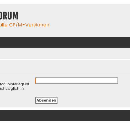
orum
 alle CP/M-Versionen
il hinterlegt ist.
chträglich in