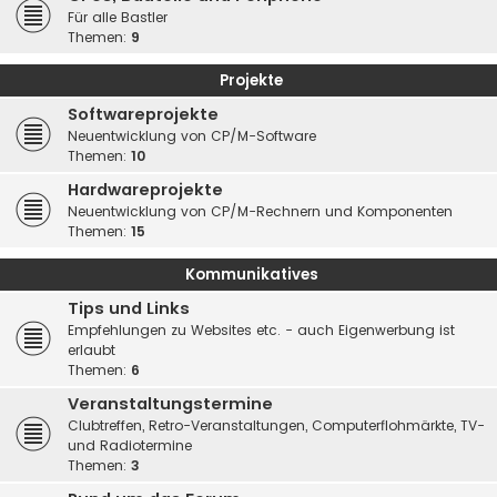
Für alle Bastler
Themen:
9
Projekte
Softwareprojekte
Neuentwicklung von CP/M-Software
Themen:
10
Hardwareprojekte
Neuentwicklung von CP/M-Rechnern und Komponenten
Themen:
15
Kommunikatives
Tips und Links
Empfehlungen zu Websites etc. - auch Eigenwerbung ist
erlaubt
Themen:
6
Veranstaltungstermine
Clubtreffen, Retro-Veranstaltungen, Computerflohmärkte, TV-
und Radiotermine
Themen:
3