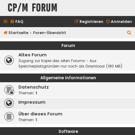
CP/M Forum
FAQ
Registrieren
Anmelden
S
Startseite
Foren-Übersicht
u
Forum
c
Altes Forum
h
Zugang zur Kopie des alten Forums - Aus
e
Speicherplatzgründen nur noch als Download (180 MB)
Allgemeine Informationen
Datenschutz
Themen:
1
Impressum
Über dieses Forum
Themen:
1
Software