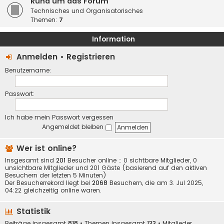
Rund um das Forum
Technisches und Organisatorisches
Themen:
7
Information
Anmelden
•
Registrieren
Benutzername:
Passwort:
Ich habe mein Passwort vergessen
Angemeldet bleiben
Wer ist online?
Insgesamt sind
201
Besucher online :: 0 sichtbare Mitglieder, 0
unsichtbare Mitglieder und 201 Gäste (basierend auf den aktiven
Besuchern der letzten 5 Minuten)
Der Besucherrekord liegt bei
2068
Besuchern, die am 3. Jul 2025,
04:22 gleichzeitig online waren.
Statistik
Beiträge insgesamt
818
• Themen insgesamt
133
• Mitglieder