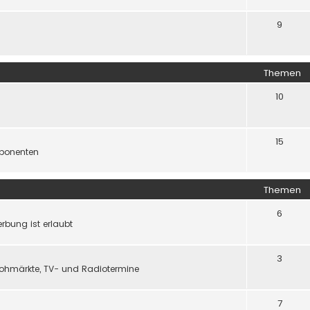
9
Themen
10
15
ponenten
Themen
6
rbung ist erlaubt
3
flohmärkte, TV- und Radiotermine
7