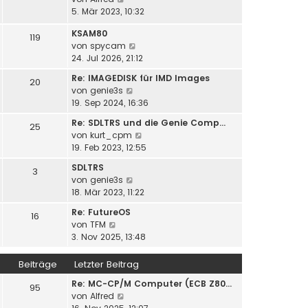
t
s
B
e
5. Mär 2023, 10:32
r
t
e
u
a
e
i
KSAM80
e
119
g
r
t
N
von
spycam
s
B
r
e
24. Jul 2026, 21:12
t
e
a
u
e
i
Re: IMAGEDISK für IMD Images
20
g
e
r
t
N
von
genie3s
s
B
r
e
19. Sep 2024, 16:36
t
e
a
u
e
i
Re: SDLTRS und die Genie Comp…
25
g
e
r
t
N
von
kurt_cpm
s
B
r
e
19. Feb 2023, 12:55
t
e
a
u
e
SDLTRS
i
3
g
e
r
N
von
genie3s
t
s
B
e
18. Mär 2023, 11:22
r
t
e
u
a
e
Re: FutureOS
i
16
e
g
r
N
von
TFM
t
s
B
e
3. Nov 2025, 13:48
r
t
e
u
a
e
i
e
g
Beiträge
Letzter Beitrag
r
t
s
B
r
Re: MC-CP/M Computer (ECB Z80…
t
95
e
N
a
von
Alfred
e
i
e
g