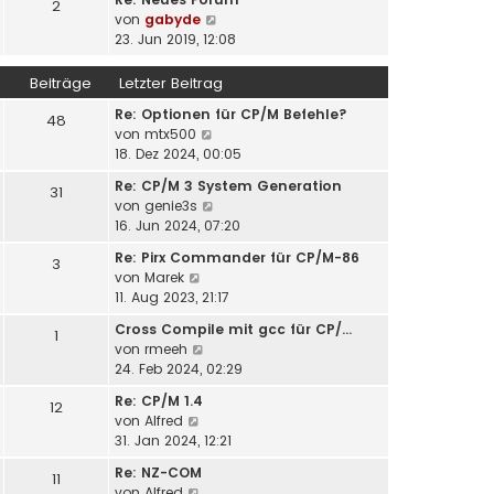
t
2
N
von
gabyde
e
e
23. Jun 2019, 12:08
r
u
B
e
Beiträge
Letzter Beitrag
e
s
i
Re: Optionen für CP/M Befehle?
t
48
t
N
von
mtx500
e
r
e
18. Dez 2024, 00:05
r
a
u
B
g
Re: CP/M 3 System Generation
31
e
e
N
von
genie3s
s
i
e
16. Jun 2024, 07:20
t
t
u
e
r
Re: Pirx Commander für CP/M-86
3
e
r
N
a
von
Marek
s
B
e
g
11. Aug 2023, 21:17
t
e
u
e
Cross Compile mit gcc für CP/…
i
1
e
r
N
von
rmeeh
t
s
B
e
24. Feb 2024, 02:29
r
t
e
u
a
e
Re: CP/M 1.4
i
12
e
g
r
N
von
Alfred
t
s
B
e
31. Jan 2024, 12:21
r
t
e
u
a
e
Re: NZ-COM
i
11
e
g
r
N
von
Alfred