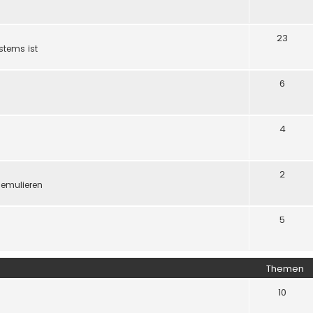
23
stems ist
6
4
2
 emulieren
5
Themen
10