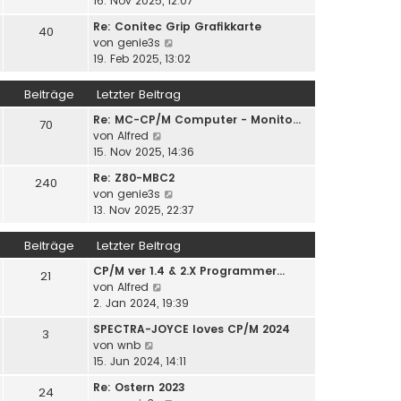
16. Nov 2025, 12:07
r
t
u
B
r
Re: Conitec Grip Grafikkarte
40
e
e
a
N
von
genie3s
s
i
g
e
19. Feb 2025, 13:02
t
t
u
e
r
e
Beiträge
Letzter Beitrag
r
a
s
B
g
Re: MC-CP/M Computer - Monito…
t
70
e
N
von
Alfred
e
i
e
15. Nov 2025, 14:36
r
t
u
B
r
Re: Z80-MBC2
240
e
e
a
N
von
genie3s
s
i
g
e
13. Nov 2025, 22:37
t
t
u
e
r
e
Beiträge
Letzter Beitrag
r
a
s
B
g
CP/M ver 1.4 & 2.X Programmer…
t
21
e
N
von
Alfred
e
i
e
2. Jan 2024, 19:39
r
t
u
B
r
SPECTRA-JOYCE loves CP/M 2024
3
e
e
N
a
von
wnb
s
i
e
g
15. Jun 2024, 14:11
t
t
u
e
r
Re: Ostern 2023
24
e
r