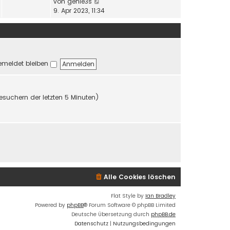
a
N
von
genie3s
s
B
g
e
9. Apr 2023, 11:34
t
e
u
e
i
e
r
t
s
B
r
t
e
a
e
i
g
meldet bleiben
r
t
B
r
e
a
i
g
Besuchern der letzten 5 Minuten)
t
r
a
g
Alle Cookies löschen
Flat Style by
Ian Bradley
Powered by
phpBB
® Forum Software © phpBB Limited
Deutsche Übersetzung durch
phpBB.de
Datenschutz
|
Nutzungsbedingungen