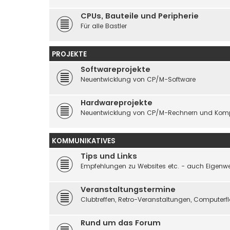
CPUs, Bauteile und Peripherie
Für alle Bastler
PROJEKTE
Softwareprojekte
Neuentwicklung von CP/M-Software
Hardwareprojekte
Neuentwicklung von CP/M-Rechnern und Kom
KOMMUNIKATIVES
Tips und Links
Empfehlungen zu Websites etc. - auch Eigenwe
Veranstaltungstermine
Clubtreffen, Retro-Veranstaltungen, Computer
Rund um das Forum