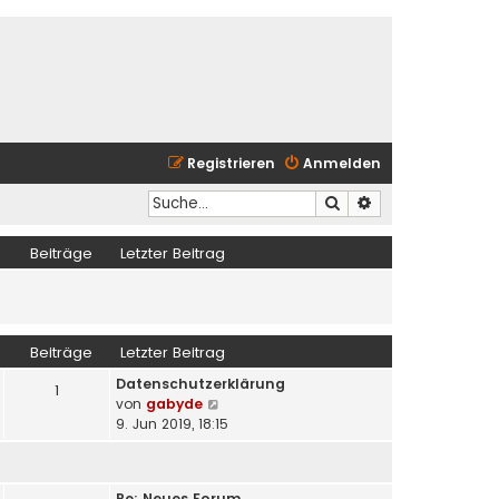
Registrieren
Anmelden
Suche
Erweiterte Suche
Beiträge
Letzter Beitrag
Beiträge
Letzter Beitrag
Datenschutzerklärung
1
N
von
gabyde
e
9. Jun 2019, 18:15
u
e
s
Re: Neues Forum