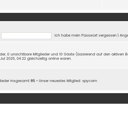
Ich habe mein Passwort vergessen
|
Ange
ieder, 0 unsichtbare Mitglieder und 10 Gäste (basierend auf den aktiven 
ul 2025, 04:22 gleichzeitig online waren.
glieder insgesamt
85
• Unser neuestes Mitglied:
spycam