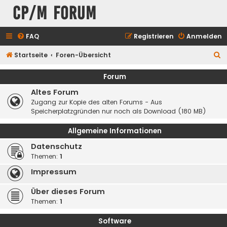
CP/M Forum
FAQ
Registrieren
Anmelden
S
Startseite
Foren-Übersicht
u
Forum
c
Altes Forum
h
Zugang zur Kopie des alten Forums - Aus
e
Speicherplatzgründen nur noch als Download (180 MB)
Allgemeine Informationen
Datenschutz
Themen:
1
Impressum
Über dieses Forum
Themen:
1
Software