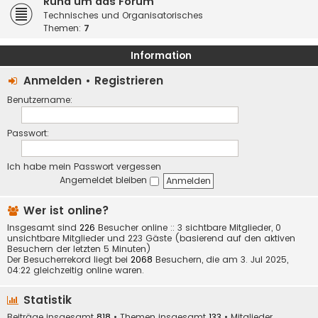
Rund um das Forum
Technisches und Organisatorisches
Themen:
7
Information
Anmelden
•
Registrieren
Benutzername:
Passwort:
Ich habe mein Passwort vergessen
Angemeldet bleiben
Wer ist online?
Insgesamt sind
226
Besucher online :: 3 sichtbare Mitglieder, 0
unsichtbare Mitglieder und 223 Gäste (basierend auf den aktiven
Besuchern der letzten 5 Minuten)
Der Besucherrekord liegt bei
2068
Besuchern, die am 3. Jul 2025,
04:22 gleichzeitig online waren.
Statistik
Beiträge insgesamt
818
• Themen insgesamt
133
• Mitglieder