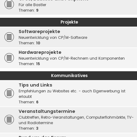
Für alle Bastler
Themen:
9
Projekte
Softwareprojekte
Neuentwicklung von CP/M-Software
Themen:
10
Hardwareprojekte
Neuentwicklung von CP/M-Rechnern und Komponenten
Themen:
15
Kommunikatives
Tips und Links
Empfehlungen zu Websites etc. - auch Eigenwerbung ist
erlaubt
Themen:
6
Veranstaltungstermine
Clubtreffen, Retro-Veranstaltungen, Computerflohmärkte, TV-
und Radiotermine
Themen:
3