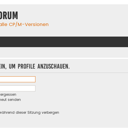
orum
 alle CP/M-Versionen
ein, um Profile anzuschauen.
vergessen
rneut senden
während dieser Sitzung verbergen