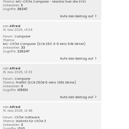
Thema:
MC-CP/M Computer - Monitor fuer die SYS1
Antworten:
5
Zugriffe:
38347
Rufe den Beitrag auf
von
Alfred
15. Nov 2025, 14:34
Forum:
Computer
Thema:
MC-CP/M Computer (ECB Z80 4-6 MHz 64k DRAM)
Antworten:
33
Zugriffe:
228247
Rufe den Beitrag auf
von
Alfred
15. Nov 2025, 13:33
Forum:
Computer
Thema:
Prof80 (ECB Z80B 6-MHz 128k DRAM)
Antworten:
9
Zugriffe:
105931
Rufe den Beitrag auf
von
Alfred
15. Nov 2025, 12:48
Forum:
CP/M-Software
Thema:
Diskinfo für CP/M 3
Antworten:
3
Zugriffe:
12113