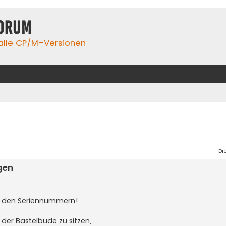
orum
 alle CP/M-Versionen
Di
gen
mit den Seriennummern!
der Bastelbude zu sitzen,