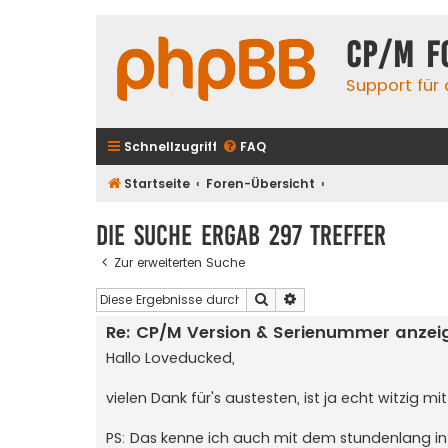
CP/M F
Support für
Schnellzugriff
FAQ
Startseite
Foren-Übersicht
Die Suche ergab 297 Treffer
Zur erweiterten Suche
Suche
Erweiterte Suche
Re: CP/M Version & Serienummer anzei
Hallo Loveducked,
vielen Dank für's austesten, ist ja echt witzig 
PS: Das kenne ich auch mit dem stundenlang in 