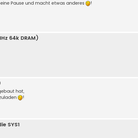
t eine Pause und macht etwas anderes
!
MHz 64k DRAM)
)
 gebaut hat,
hzuladen
!
ie SYS1