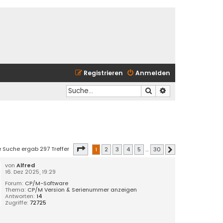
Registrieren
Anmelden
Suche
Erweiterte Suche
Seite
1
von
30
e Suche ergab 297 Treffer
1
2
3
4
5
…
30
Nächste
von
Alfred
16. Dez 2025, 19:29
Forum:
CP/M-Software
Thema:
CP/M Version & Serienummer anzeigen
Antworten:
14
Zugriffe:
72725