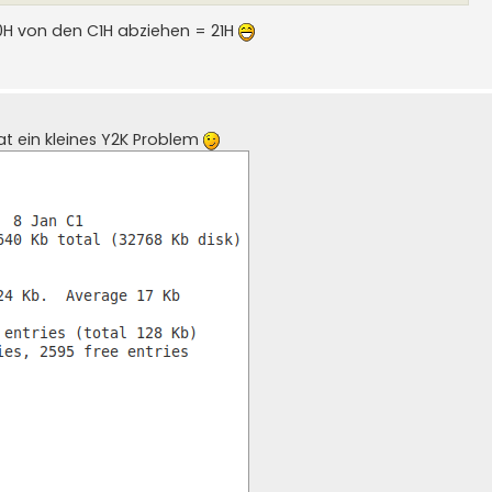
 A0H von den C1H abziehen = 21H
at ein kleines Y2K Problem