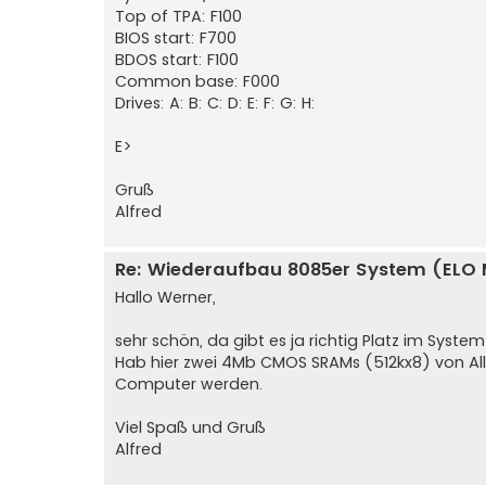
Top of TPA: F100
BIOS start: F700
BDOS start: F100
Common base: F000
Drives: A: B: C: D: E: F: G: H:
E>
Gruß
Alfred
Re: Wiederaufbau 8085er System (ELO
Hallo Werner,
sehr schön, da gibt es ja richtig Platz im Syst
Hab hier zwei 4Mb CMOS SRAMs (512kx8) von All
Computer werden.
Viel Spaß und Gruß
Alfred