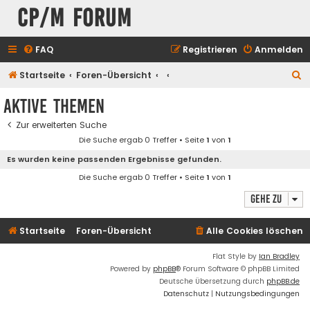
CP/M Forum
FAQ
Registrieren
Anmelden
S
Startseite
Foren-Übersicht
u
Aktive Themen
c
Zur erweiterten Suche
h
Die Suche ergab 0 Treffer • Seite
1
von
1
e
Es wurden keine passenden Ergebnisse gefunden.
Die Suche ergab 0 Treffer • Seite
1
von
1
Gehe zu
Startseite
Foren-Übersicht
Alle Cookies löschen
Flat Style by
Ian Bradley
Powered by
phpBB
® Forum Software © phpBB Limited
Deutsche Übersetzung durch
phpBB.de
Datenschutz
|
Nutzungsbedingungen