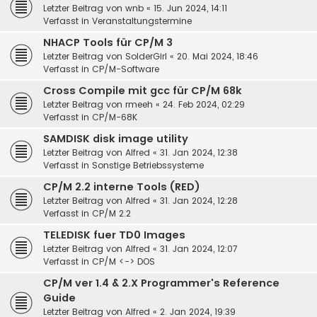
Letzter Beitrag von
wnb
«
15. Jun 2024, 14:11
Verfasst in
Veranstaltungstermine
NHACP Tools für CP/M 3
Letzter Beitrag von
SolderGirl
«
20. Mai 2024, 18:46
Verfasst in
CP/M-Software
Cross Compile mit gcc für CP/M 68k
Letzter Beitrag von
rmeeh
«
24. Feb 2024, 02:29
Verfasst in
CP/M-68K
SAMDISK disk image utility
Letzter Beitrag von
Alfred
«
31. Jan 2024, 12:38
Verfasst in
Sonstige Betriebssysteme
CP/M 2.2 interne Tools (RED)
Letzter Beitrag von
Alfred
«
31. Jan 2024, 12:28
Verfasst in
CP/M 2.2
TELEDISK fuer TD0 Images
Letzter Beitrag von
Alfred
«
31. Jan 2024, 12:07
Verfasst in
CP/M <-> DOS
CP/M ver 1.4 & 2.X Programmer's Reference
Guide
Letzter Beitrag von
Alfred
«
2. Jan 2024, 19:39