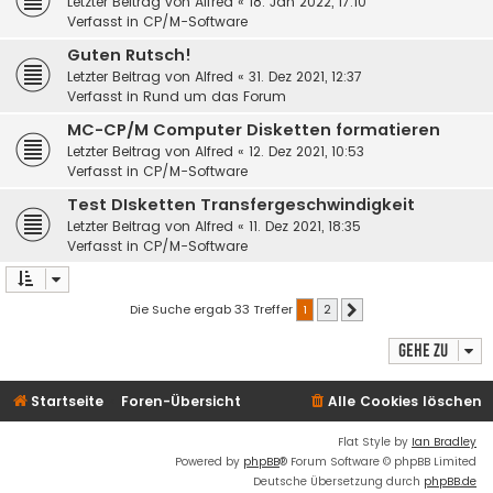
Letzter Beitrag von
Alfred
«
18. Jan 2022, 17:10
Verfasst in
CP/M-Software
Guten Rutsch!
Letzter Beitrag von
Alfred
«
31. Dez 2021, 12:37
Verfasst in
Rund um das Forum
MC-CP/M Computer Disketten formatieren
Letzter Beitrag von
Alfred
«
12. Dez 2021, 10:53
Verfasst in
CP/M-Software
Test DIsketten Transfergeschwindigkeit
Letzter Beitrag von
Alfred
«
11. Dez 2021, 18:35
Verfasst in
CP/M-Software
Die Suche ergab 33 Treffer
1
2
Nächste
Gehe zu
Startseite
Foren-Übersicht
Alle Cookies löschen
Flat Style by
Ian Bradley
Powered by
phpBB
® Forum Software © phpBB Limited
Deutsche Übersetzung durch
phpBB.de