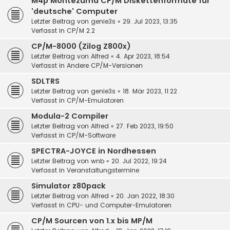
M4p Montezuma CP/M Diskettenformate für
'deutsche' Computer
Letzter Beitrag von
genie3s
«
29. Jul 2023, 13:35
Verfasst in
CP/M 2.2
CP/M-8000 (Zilog Z800x)
Letzter Beitrag von
Alfred
«
4. Apr 2023, 18:54
Verfasst in
Andere CP/M-Versionen
SDLTRS
Letzter Beitrag von
genie3s
«
18. Mär 2023, 11:22
Verfasst in
CP/M-Emulatoren
Modula-2 Compiler
Letzter Beitrag von
Alfred
«
27. Feb 2023, 19:50
Verfasst in
CP/M-Software
SPECTRA-JOYCE in Nordhessen
Letzter Beitrag von
wnb
«
20. Jul 2022, 19:24
Verfasst in
Veranstaltungstermine
Simulator z80pack
Letzter Beitrag von
Alfred
«
20. Jan 2022, 18:30
Verfasst in
CPU- und Computer-Emulatoren
CP/M Sourcen von 1.x bis MP/M