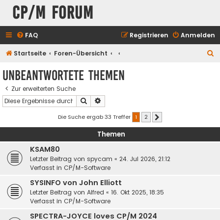
CP/M Forum
FAQ
Registrieren
Anmelden
S
Startseite
Foren-Übersicht
u
Unbeantwortete Themen
c
Zur erweiterten Suche
h
Suche
Erweiterte Suche
e
Die Suche ergab 33 Treffer
1
2
Nächste
Themen
KSAM80
Letzter Beitrag von
spycam
«
24. Jul 2026, 21:12
Verfasst in
CP/M-Software
SYSINFO von John Elliott
Letzter Beitrag von
Alfred
«
16. Okt 2025, 18:35
Verfasst in
CP/M-Software
SPECTRA-JOYCE loves CP/M 2024