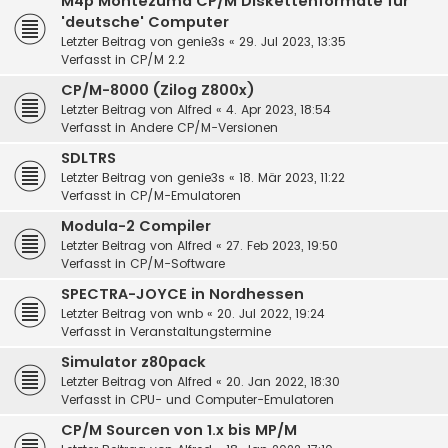
M4p Montezuma CP/M Diskettenformate für
'deutsche' Computer
Letzter Beitrag von
genie3s
«
29. Jul 2023, 13:35
Verfasst in
CP/M 2.2
CP/M-8000 (Zilog Z800x)
Letzter Beitrag von
Alfred
«
4. Apr 2023, 18:54
Verfasst in
Andere CP/M-Versionen
SDLTRS
Letzter Beitrag von
genie3s
«
18. Mär 2023, 11:22
Verfasst in
CP/M-Emulatoren
Modula-2 Compiler
Letzter Beitrag von
Alfred
«
27. Feb 2023, 19:50
Verfasst in
CP/M-Software
SPECTRA-JOYCE in Nordhessen
Letzter Beitrag von
wnb
«
20. Jul 2022, 19:24
Verfasst in
Veranstaltungstermine
Simulator z80pack
Letzter Beitrag von
Alfred
«
20. Jan 2022, 18:30
Verfasst in
CPU- und Computer-Emulatoren
CP/M Sourcen von 1.x bis MP/M