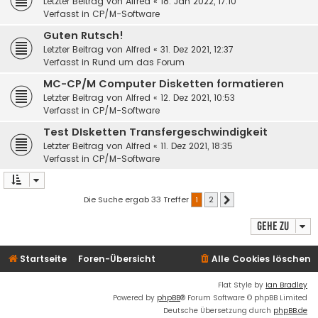
Letzter Beitrag von
Alfred
«
18. Jan 2022, 17:10
Verfasst in
CP/M-Software
Guten Rutsch!
Letzter Beitrag von
Alfred
«
31. Dez 2021, 12:37
Verfasst in
Rund um das Forum
MC-CP/M Computer Disketten formatieren
Letzter Beitrag von
Alfred
«
12. Dez 2021, 10:53
Verfasst in
CP/M-Software
Test DIsketten Transfergeschwindigkeit
Letzter Beitrag von
Alfred
«
11. Dez 2021, 18:35
Verfasst in
CP/M-Software
Die Suche ergab 33 Treffer
1
2
Nächste
Gehe zu
Startseite
Foren-Übersicht
Alle Cookies löschen
Flat Style by
Ian Bradley
Powered by
phpBB
® Forum Software © phpBB Limited
Deutsche Übersetzung durch
phpBB.de