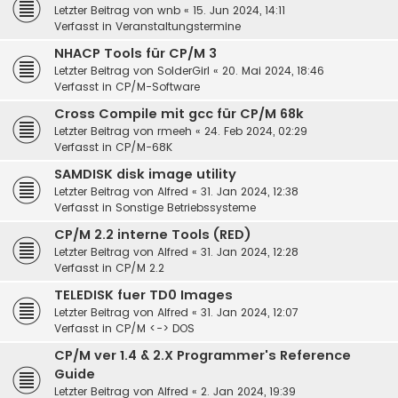
Letzter Beitrag von
wnb
«
15. Jun 2024, 14:11
Verfasst in
Veranstaltungstermine
NHACP Tools für CP/M 3
Letzter Beitrag von
SolderGirl
«
20. Mai 2024, 18:46
Verfasst in
CP/M-Software
Cross Compile mit gcc für CP/M 68k
Letzter Beitrag von
rmeeh
«
24. Feb 2024, 02:29
Verfasst in
CP/M-68K
SAMDISK disk image utility
Letzter Beitrag von
Alfred
«
31. Jan 2024, 12:38
Verfasst in
Sonstige Betriebssysteme
CP/M 2.2 interne Tools (RED)
Letzter Beitrag von
Alfred
«
31. Jan 2024, 12:28
Verfasst in
CP/M 2.2
TELEDISK fuer TD0 Images
Letzter Beitrag von
Alfred
«
31. Jan 2024, 12:07
Verfasst in
CP/M <-> DOS
CP/M ver 1.4 & 2.X Programmer's Reference
Guide
Letzter Beitrag von
Alfred
«
2. Jan 2024, 19:39