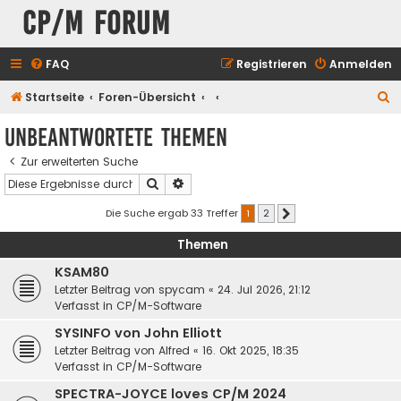
CP/M Forum
FAQ
Registrieren
Anmelden
S
Startseite
Foren-Übersicht
u
Unbeantwortete Themen
c
Zur erweiterten Suche
h
Suche
Erweiterte Suche
e
Die Suche ergab 33 Treffer
1
2
Nächste
Themen
KSAM80
Letzter Beitrag von
spycam
«
24. Jul 2026, 21:12
Verfasst in
CP/M-Software
SYSINFO von John Elliott
Letzter Beitrag von
Alfred
«
16. Okt 2025, 18:35
Verfasst in
CP/M-Software
SPECTRA-JOYCE loves CP/M 2024