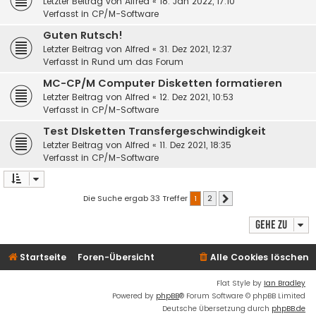
Letzter Beitrag von
Alfred
«
18. Jan 2022, 17:10
Verfasst in
CP/M-Software
Guten Rutsch!
Letzter Beitrag von
Alfred
«
31. Dez 2021, 12:37
Verfasst in
Rund um das Forum
MC-CP/M Computer Disketten formatieren
Letzter Beitrag von
Alfred
«
12. Dez 2021, 10:53
Verfasst in
CP/M-Software
Test DIsketten Transfergeschwindigkeit
Letzter Beitrag von
Alfred
«
11. Dez 2021, 18:35
Verfasst in
CP/M-Software
Die Suche ergab 33 Treffer
1
2
Nächste
Gehe zu
Startseite
Foren-Übersicht
Alle Cookies löschen
Flat Style by
Ian Bradley
Powered by
phpBB
® Forum Software © phpBB Limited
Deutsche Übersetzung durch
phpBB.de