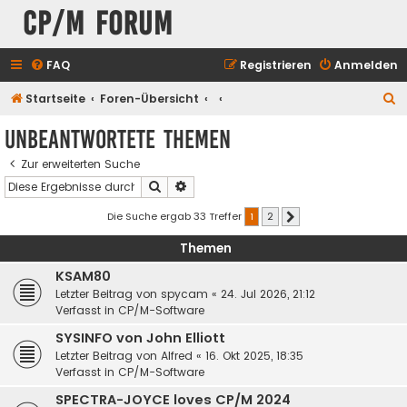
CP/M Forum
FAQ
Registrieren
Anmelden
S
Startseite
Foren-Übersicht
u
Unbeantwortete Themen
c
Zur erweiterten Suche
h
Suche
Erweiterte Suche
e
Die Suche ergab 33 Treffer
1
2
Nächste
Themen
KSAM80
Letzter Beitrag von
spycam
«
24. Jul 2026, 21:12
Verfasst in
CP/M-Software
SYSINFO von John Elliott
Letzter Beitrag von
Alfred
«
16. Okt 2025, 18:35
Verfasst in
CP/M-Software
SPECTRA-JOYCE loves CP/M 2024