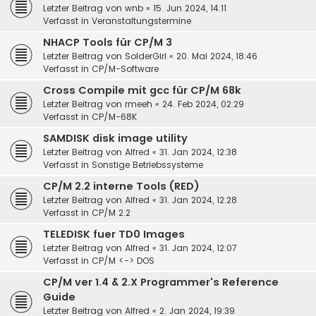
Letzter Beitrag von
wnb
«
15. Jun 2024, 14:11
Verfasst in
Veranstaltungstermine
NHACP Tools für CP/M 3
Letzter Beitrag von
SolderGirl
«
20. Mai 2024, 18:46
Verfasst in
CP/M-Software
Cross Compile mit gcc für CP/M 68k
Letzter Beitrag von
rmeeh
«
24. Feb 2024, 02:29
Verfasst in
CP/M-68K
SAMDISK disk image utility
Letzter Beitrag von
Alfred
«
31. Jan 2024, 12:38
Verfasst in
Sonstige Betriebssysteme
CP/M 2.2 interne Tools (RED)
Letzter Beitrag von
Alfred
«
31. Jan 2024, 12:28
Verfasst in
CP/M 2.2
TELEDISK fuer TD0 Images
Letzter Beitrag von
Alfred
«
31. Jan 2024, 12:07
Verfasst in
CP/M <-> DOS
CP/M ver 1.4 & 2.X Programmer's Reference
Guide
Letzter Beitrag von
Alfred
«
2. Jan 2024, 19:39