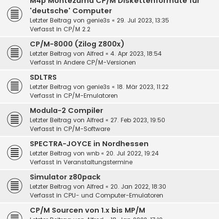
M4p Montezuma CP/M Diskettenformate für
'deutsche' Computer
Letzter Beitrag von
genie3s
«
29. Jul 2023, 13:35
Verfasst in
CP/M 2.2
CP/M-8000 (Zilog Z800x)
Letzter Beitrag von
Alfred
«
4. Apr 2023, 18:54
Verfasst in
Andere CP/M-Versionen
SDLTRS
Letzter Beitrag von
genie3s
«
18. Mär 2023, 11:22
Verfasst in
CP/M-Emulatoren
Modula-2 Compiler
Letzter Beitrag von
Alfred
«
27. Feb 2023, 19:50
Verfasst in
CP/M-Software
SPECTRA-JOYCE in Nordhessen
Letzter Beitrag von
wnb
«
20. Jul 2022, 19:24
Verfasst in
Veranstaltungstermine
Simulator z80pack
Letzter Beitrag von
Alfred
«
20. Jan 2022, 18:30
Verfasst in
CPU- und Computer-Emulatoren
CP/M Sourcen von 1.x bis MP/M