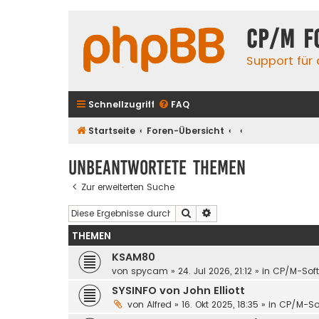
CP/M F
Support für
Schnellzugriff
FAQ
Startseite
Foren-Übersicht
Unbeantwortete Themen
Zur erweiterten Suche
Suche
Erweiterte Suche
THEMEN
KSAM80
von
spycam
»
24. Jul 2026, 21:12
» in
CP/M-Sof
SYSINFO von John Elliott
von
Alfred
»
16. Okt 2025, 18:35
» in
CP/M-So