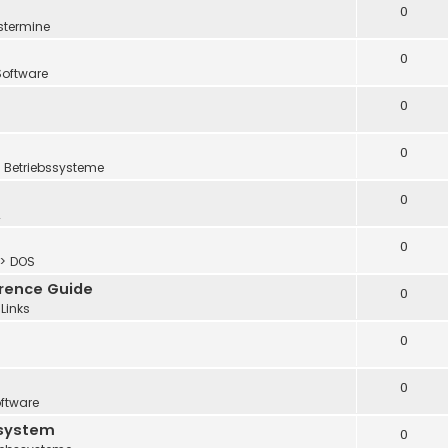
0
stermine
0
oftware
0
0
 Betriebssysteme
0
2
0
> DOS
erence Guide
0
Links
0
0
ftware
 system
0