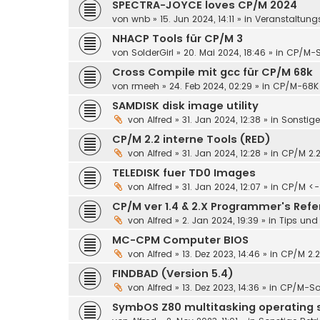
SPECTRA-JOYCE loves CP/M 2024
von
wnb
»
15. Jun 2024, 14:11
» in
Veranstaltung
NHACP Tools für CP/M 3
von
SolderGirl
»
20. Mai 2024, 18:46
» in
CP/M-S
Cross Compile mit gcc für CP/M 68k
von
rmeeh
»
24. Feb 2024, 02:29
» in
CP/M-68K
SAMDISK disk image utility
von
Alfred
»
31. Jan 2024, 12:38
» in
Sonstige
CP/M 2.2 interne Tools (RED)
von
Alfred
»
31. Jan 2024, 12:28
» in
CP/M 2.
TELEDISK fuer TD0 Images
von
Alfred
»
31. Jan 2024, 12:07
» in
CP/M <-
CP/M ver 1.4 & 2.X Programmer's Ref
von
Alfred
»
2. Jan 2024, 19:39
» in
Tips und 
MC-CPM Computer BIOS
von
Alfred
»
13. Dez 2023, 14:46
» in
CP/M 2.2
FINDBAD (Version 5.4)
von
Alfred
»
13. Dez 2023, 14:36
» in
CP/M-So
SymbOS Z80 multitasking operating