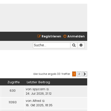
Registrieren
Anmelden
Suche
Erweiterte Suche
Die Suche ergab 33 Treffer
1
2
Nächste
Zugriffe
Letzter Beitrag
von
spycam
630
24. Jul 2026, 21:12
von
Alfred
11393
16. Okt 2025, 18:35