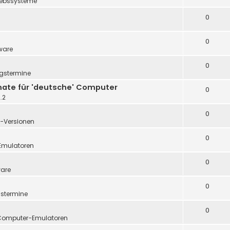
iebssysteme
0
0
ware
0
gstermine
te für 'deutsche' Computer
0
.2
0
-Versionen
0
mulatoren
0
are
0
gstermine
0
Computer-Emulatoren