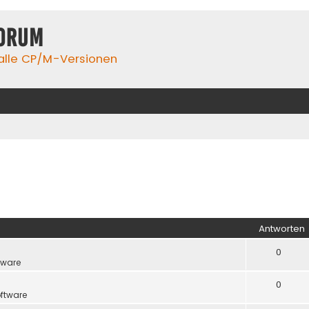
orum
 alle CP/M-Versionen
Antworten
0
tware
0
ftware