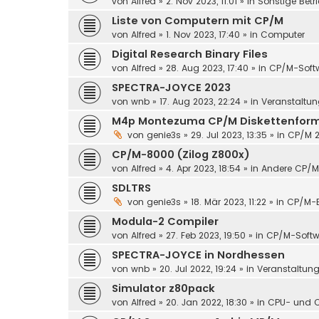
von
Alfred
»
2. Nov 2023, 11:01
» in
Sonstige Betr
Liste von Computern mit CP/M
von
Alfred
»
1. Nov 2023, 17:40
» in
Computer
Digital Research Binary Files
von
Alfred
»
28. Aug 2023, 17:40
» in
CP/M-Soft
SPECTRA-JOYCE 2023
von
wnb
»
17. Aug 2023, 22:24
» in
Veranstaltun
M4p Montezuma CP/M Diskettenforma
von
genie3s
»
29. Jul 2023, 13:35
» in
CP/M 2
CP/M-8000 (Zilog Z800x)
von
Alfred
»
4. Apr 2023, 18:54
» in
Andere CP/M
SDLTRS
von
genie3s
»
18. Mär 2023, 11:22
» in
CP/M-E
Modula-2 Compiler
von
Alfred
»
27. Feb 2023, 19:50
» in
CP/M-Softw
SPECTRA-JOYCE in Nordhessen
von
wnb
»
20. Jul 2022, 19:24
» in
Veranstaltun
Simulator z80pack
von
Alfred
»
20. Jan 2022, 18:30
» in
CPU- und 