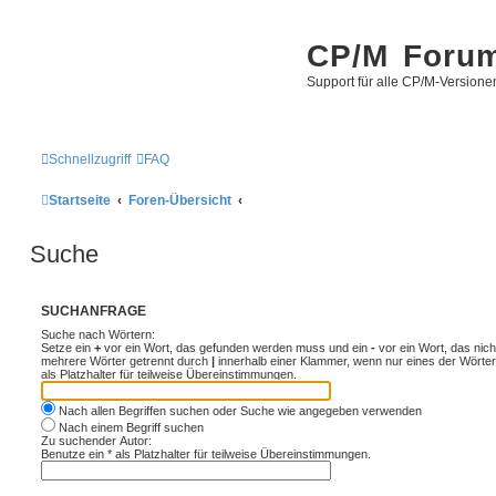
CP/M Foru
Support für alle CP/M-Versione
Schnellzugriff
FAQ
Startseite
Foren-Übersicht
Suche
SUCHANFRAGE
Suche nach Wörtern:
Setze ein
+
vor ein Wort, das gefunden werden muss und ein
-
vor ein Wort, das nic
mehrere Wörter getrennt durch
|
innerhalb einer Klammer, wenn nur eines der Wörte
als Platzhalter für teilweise Übereinstimmungen.
Nach allen Begriffen suchen oder Suche wie angegeben verwenden
Nach einem Begriff suchen
Zu suchender Autor:
Benutze ein * als Platzhalter für teilweise Übereinstimmungen.