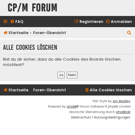
CP/M Forum
FAQ
Registrieren
Anmelden
S
Startseite
Foren-Übersicht
u
Alle Cookies löschen
c
h
Bist du dir sicher, dass du alle Cookies des Boards löschen
e
möchtest?
Startseite
Foren-Übersicht
Alle Cookies löschen
Flat Style by
Ian Bradley
Powered by
phpBB
® Forum Software © phpBB Limited
Deutsche Übersetzung durch
phpBB.de
Datenschutz
|
Nutzungsbedingungen