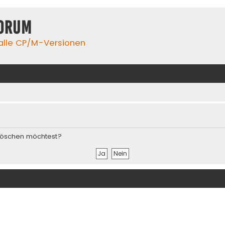
orum
 alle CP/M-Versionen
s löschen möchtest?