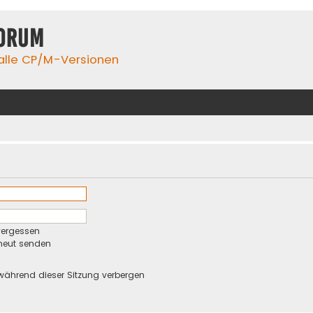
orum
 alle CP/M-Versionen
vergessen
rneut senden
während dieser Sitzung verbergen