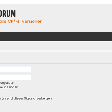
orum
 alle CP/M-Versionen
vergessen
rneut senden
während dieser Sitzung verbergen