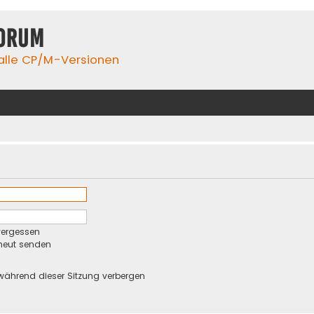
orum
 alle CP/M-Versionen
vergessen
rneut senden
während dieser Sitzung verbergen