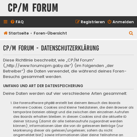
CP/M Forum
FAQ
Registrieren
Anmelden
S
Startseite
Foren-Übersicht
u
CP/M Forum - Datenschutzerklärung
c
h
Diese Richtlinie beschreibt, wie „CP/M Forum“
e
(„http://www.forumcpm.gaby.de“) (im Folgenden „der
Betreiber“) die Daten verwendet, die während deines Foren-
Besuchs gesammelt werden.
UMFANG UND ART DER DATENSPEICHERUNG
Deine Daten werden auf vier verschiedene Arten gesammelt:
Die Forensoftware phpBB erstellt bei deinem Besuch des Boards
mehrere Cookies. Cookies sind kleine Textdateien, die dein Browser als
temporäre Dateien ablegt und die zwischen den einzelnen Aufrufen
des Boards erhalten bleiben. In diesen Cookies sind die aktuelle ID
deiner Sitzung (damit dir alle Seitenaufrufe zugeordnet werden
können), Informationen über die von dir gelesenen Beiträge (zur
Markierung dieser als gelesen/ungelesen; sofern du nicht
angemeldet bist) sowie Informationen über deine Teilnahme an