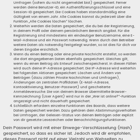
Umfragen (sofern du nicht angemeldet bist) gespeichert. Ferner
werden deine Benutzer-ID, ein Authentifizierungsschlüssel und eine
Session-ID gespeichert. Die Cookies haben standardmäßig eine
Gültigkeit von einem Jahr. Alle Cookies kannst du jederzeit über die
Funktion „Alle Cookies löschen“ löschen.
Weiterhin werden die Daten gespeichert, die du bei der Registrierung,
in deinem Profil oder deinem persönlichem Bereich angibst. Für die
Registrierung sind mindestens ein eindeutiger Benutzername, eine E-
Mail-Adresse und ein Passwort notwendig. Wenn durch den Betreiber
weitere Daten als notwendig festgelegt wurden, so ist dies für dich vor
deren Eingabe ersichtlich.
Wenn du einen Beitrag oder eine private Nachricht erstellst, so werden
die dort eingegebenen Daten ebenfalls gespeichert. Gleiches gilt,
wenn du einen Beitrag als Entwurf zwischenspeicherst. In diesen Fällen
wird auch deine IP-Adresse gespeichert. Die IP-Adresse wird weiterhin
bei folgenden Aktionen gespeichert: Löschen und Ändern von
Beiträgen (dazu zählen Private Nachrichten und Umfragen),
Änderungen an zentralen Profildaten (E-Mail-Adresse,
Kontoaktivierung, Benutzer-Passwort) und gescheiterte
Anmeldeversuche. Die von deinem Browser übermittelte Browser-
Kennzeichnung (User Agent) wird nur in der „Wer ist online?“-Funktion
angezeigt und nicht dauerhaft gespeichert.
Schließlich erfordern einzelne Funktionen des Boards, dass weitere
Daten gespeichert werden. Dazu gehören dein Abstimmungsverhalten
bei Umfragen, der Gelesen-Status von deinen Beiträgen oder explizit
von dir gesetzte Lesezeichen oder Benachrichtigungsfunktionen.
Dein Passwort wird mit einer Einwege-Verschlüsselung (Hash)
gespeichert, so dass es sicher ist. Jedoch wird dir empfohlen,
dieses Passwort nicht auf einer Vielzahl von Webseiten zu