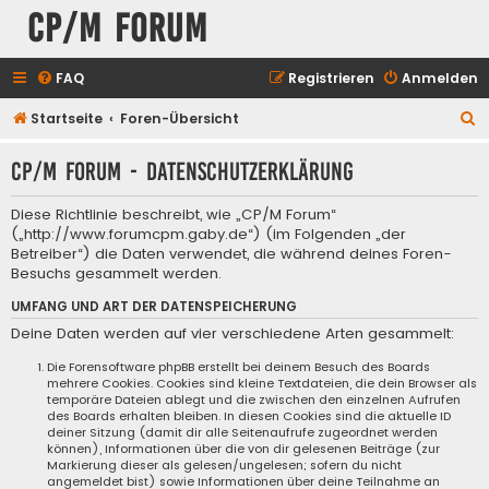
CP/M Forum
FAQ
Registrieren
Anmelden
S
Startseite
Foren-Übersicht
u
CP/M Forum - Datenschutzerklärung
c
h
Diese Richtlinie beschreibt, wie „CP/M Forum“
e
(„http://www.forumcpm.gaby.de“) (im Folgenden „der
Betreiber“) die Daten verwendet, die während deines Foren-
Besuchs gesammelt werden.
UMFANG UND ART DER DATENSPEICHERUNG
Deine Daten werden auf vier verschiedene Arten gesammelt:
Die Forensoftware phpBB erstellt bei deinem Besuch des Boards
mehrere Cookies. Cookies sind kleine Textdateien, die dein Browser als
temporäre Dateien ablegt und die zwischen den einzelnen Aufrufen
des Boards erhalten bleiben. In diesen Cookies sind die aktuelle ID
deiner Sitzung (damit dir alle Seitenaufrufe zugeordnet werden
können), Informationen über die von dir gelesenen Beiträge (zur
Markierung dieser als gelesen/ungelesen; sofern du nicht
angemeldet bist) sowie Informationen über deine Teilnahme an