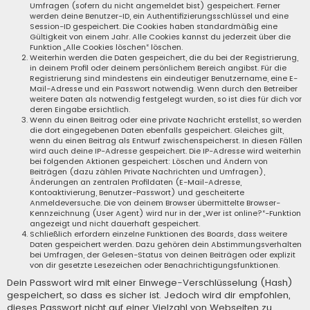
Umfragen (sofern du nicht angemeldet bist) gespeichert. Ferner
werden deine Benutzer-ID, ein Authentifizierungsschlüssel und eine
Session-ID gespeichert. Die Cookies haben standardmäßig eine
Gültigkeit von einem Jahr. Alle Cookies kannst du jederzeit über die
Funktion „Alle Cookies löschen“ löschen.
Weiterhin werden die Daten gespeichert, die du bei der Registrierung,
in deinem Profil oder deinem persönlichem Bereich angibst. Für die
Registrierung sind mindestens ein eindeutiger Benutzername, eine E-
Mail-Adresse und ein Passwort notwendig. Wenn durch den Betreiber
weitere Daten als notwendig festgelegt wurden, so ist dies für dich vor
deren Eingabe ersichtlich.
Wenn du einen Beitrag oder eine private Nachricht erstellst, so werden
die dort eingegebenen Daten ebenfalls gespeichert. Gleiches gilt,
wenn du einen Beitrag als Entwurf zwischenspeicherst. In diesen Fällen
wird auch deine IP-Adresse gespeichert. Die IP-Adresse wird weiterhin
bei folgenden Aktionen gespeichert: Löschen und Ändern von
Beiträgen (dazu zählen Private Nachrichten und Umfragen),
Änderungen an zentralen Profildaten (E-Mail-Adresse,
Kontoaktivierung, Benutzer-Passwort) und gescheiterte
Anmeldeversuche. Die von deinem Browser übermittelte Browser-
Kennzeichnung (User Agent) wird nur in der „Wer ist online?“-Funktion
angezeigt und nicht dauerhaft gespeichert.
Schließlich erfordern einzelne Funktionen des Boards, dass weitere
Daten gespeichert werden. Dazu gehören dein Abstimmungsverhalten
bei Umfragen, der Gelesen-Status von deinen Beiträgen oder explizit
von dir gesetzte Lesezeichen oder Benachrichtigungsfunktionen.
Dein Passwort wird mit einer Einwege-Verschlüsselung (Hash)
gespeichert, so dass es sicher ist. Jedoch wird dir empfohlen,
dieses Passwort nicht auf einer Vielzahl von Webseiten zu