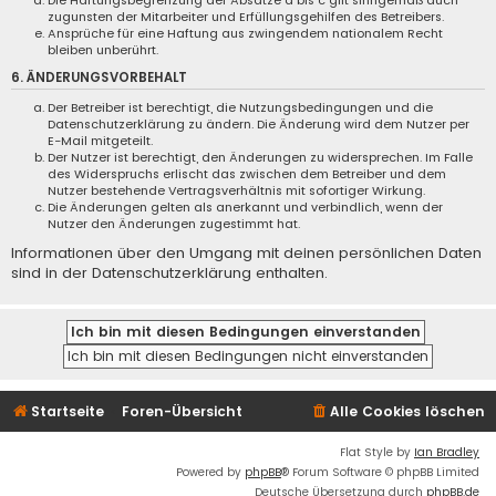
Die Haftungsbegrenzung der Absätze a bis c gilt sinngemäß auch
zugunsten der Mitarbeiter und Erfüllungsgehilfen des Betreibers.
Ansprüche für eine Haftung aus zwingendem nationalem Recht
bleiben unberührt.
6. ÄNDERUNGSVORBEHALT
Der Betreiber ist berechtigt, die Nutzungsbedingungen und die
Datenschutzerklärung zu ändern. Die Änderung wird dem Nutzer per
E-Mail mitgeteilt.
Der Nutzer ist berechtigt, den Änderungen zu widersprechen. Im Falle
des Widerspruchs erlischt das zwischen dem Betreiber und dem
Nutzer bestehende Vertragsverhältnis mit sofortiger Wirkung.
Die Änderungen gelten als anerkannt und verbindlich, wenn der
Nutzer den Änderungen zugestimmt hat.
Informationen über den Umgang mit deinen persönlichen Daten
sind in der Datenschutzerklärung enthalten.
Startseite
Foren-Übersicht
Alle Cookies löschen
Flat Style by
Ian Bradley
Powered by
phpBB
® Forum Software © phpBB Limited
Deutsche Übersetzung durch
phpBB.de