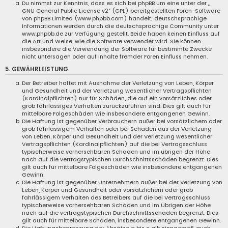
Du nimmst zur Kenntnis, dass es sich bei phpBB um eine unter der „
GNU General Public License v2
“ (GPL) bereitgestellten Foren-Software
von phpBB Limited (www.phpbb.com) handelt; deutschsprachige
Informationen werden durch die deutschsprachige Community unter
www.phpbb.de zur Verfügung gestellt. Beide haben keinen Einfluss auf
die Art und Weise, wie die Software verwendet wird. Sie können
insbesondere die Verwendung der Software für bestimmte Zwecke
nicht untersagen oder auf Inhalte fremder Foren Einfluss nehmen.
5. GEWÄHRLEISTUNG
Der Betreiber haftet mit Ausnahme der Verletzung von Leben, Körper
und Gesundheit und der Verletzung wesentlicher Vertragspflichten
(Kardinalpflichten) nur für Schäden, die auf ein vorsätzliches oder
grob fahrlässiges Verhalten zurückzuführen sind. Dies gilt auch für
mittelbare Folgeschäden wie insbesondere entgangenen Gewinn.
Die Haftung ist gegenüber Verbrauchern außer bei vorsätzlichem oder
grob fahrlässigem Verhalten oder bei Schäden aus der Verletzung
von Leben, Körper und Gesundheit und der Verletzung wesentlicher
Vertragspflichten (Kardinalpflichten) auf die bei Vertragsschluss
typischerweise vorhersehbaren Schäden und im übrigen der Höhe
nach auf die vertragstypischen Durchschnittsschäden begrenzt. Dies
gilt auch für mittelbare Folgeschäden wie insbesondere entgangenen
Gewinn.
Die Haftung ist gegenüber Unternehmern außer bei der Verletzung von
Leben, Körper und Gesundheit oder vorsätzlichem oder grob
fahrlässigem Verhalten des Betreibers auf die bei Vertragsschluss
typischerweise vorhersehbaren Schäden und im Übrigen der Höhe
nach auf die vertragstypischen Durchschnittsschäden begrenzt. Dies
gilt auch für mittelbare Schäden, insbesondere entgangenen Gewinn.