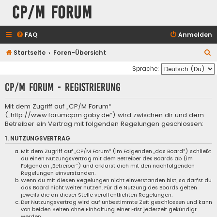
CP/M Forum
FAQ
Anmelden
S
Startseite
Foren-Übersicht
u
Sprache:
c
CP/M Forum - Registrierung
h
e
Mit dem Zugriff auf „CP/M Forum“
(„http://www.forumcpm.gaby.de“) wird zwischen dir und dem
Betreiber ein Vertrag mit folgenden Regelungen geschlossen:
1. NUTZUNGSVERTRAG
Mit dem Zugriff auf „CP/M Forum“ (im Folgenden „das Board“) schließt
du einen Nutzungsvertrag mit dem Betreiber des Boards ab (im
Folgenden „Betreiber“) und erklärst dich mit den nachfolgenden
Regelungen einverstanden.
Wenn du mit diesen Regelungen nicht einverstanden bist, so darfst du
das Board nicht weiter nutzen. Für die Nutzung des Boards gelten
jeweils die an dieser Stelle veröffentlichten Regelungen.
Der Nutzungsvertrag wird auf unbestimmte Zeit geschlossen und kann
von beiden Seiten ohne Einhaltung einer Frist jederzeit gekündigt
werden.