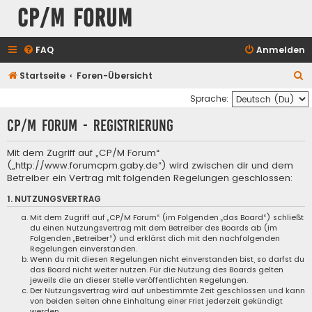
CP/M Forum
FAQ
Anmelden
S
Startseite
Foren-Übersicht
u
Sprache:
c
CP/M Forum - Registrierung
h
e
Mit dem Zugriff auf „CP/M Forum“
(„http://www.forumcpm.gaby.de“) wird zwischen dir und dem
Betreiber ein Vertrag mit folgenden Regelungen geschlossen:
1. NUTZUNGSVERTRAG
Mit dem Zugriff auf „CP/M Forum“ (im Folgenden „das Board“) schließt
du einen Nutzungsvertrag mit dem Betreiber des Boards ab (im
Folgenden „Betreiber“) und erklärst dich mit den nachfolgenden
Regelungen einverstanden.
Wenn du mit diesen Regelungen nicht einverstanden bist, so darfst du
das Board nicht weiter nutzen. Für die Nutzung des Boards gelten
jeweils die an dieser Stelle veröffentlichten Regelungen.
Der Nutzungsvertrag wird auf unbestimmte Zeit geschlossen und kann
von beiden Seiten ohne Einhaltung einer Frist jederzeit gekündigt
werden.