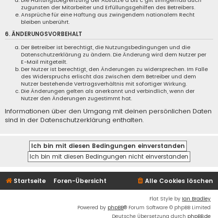
Die Haftungsbegrenzung der Absätze a bis c gilt sinngemäß auch
zugunsten der Mitarbeiter und Erfüllungsgehilfen des Betreibers.
Ansprüche für eine Haftung aus zwingendem nationalem Recht
bleiben unberührt.
6. ÄNDERUNGSVORBEHALT
Der Betreiber ist berechtigt, die Nutzungsbedingungen und die
Datenschutzerklärung zu ändern. Die Änderung wird dem Nutzer per
E-Mail mitgeteilt.
Der Nutzer ist berechtigt, den Änderungen zu widersprechen. Im Falle
des Widerspruchs erlischt das zwischen dem Betreiber und dem
Nutzer bestehende Vertragsverhältnis mit sofortiger Wirkung.
Die Änderungen gelten als anerkannt und verbindlich, wenn der
Nutzer den Änderungen zugestimmt hat.
Informationen über den Umgang mit deinen persönlichen Daten
sind in der Datenschutzerklärung enthalten.
Startseite
Foren-Übersicht
Alle Cookies löschen
Flat Style by
Ian Bradley
Powered by
phpBB
® Forum Software © phpBB Limited
Deutsche Übersetzung durch
phpBB.de