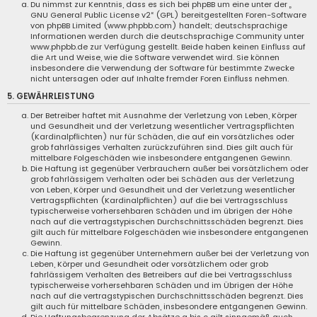
Du nimmst zur Kenntnis, dass es sich bei phpBB um eine unter der „
GNU General Public License v2
“ (GPL) bereitgestellten Foren-Software
von phpBB Limited (www.phpbb.com) handelt; deutschsprachige
Informationen werden durch die deutschsprachige Community unter
www.phpbb.de zur Verfügung gestellt. Beide haben keinen Einfluss auf
die Art und Weise, wie die Software verwendet wird. Sie können
insbesondere die Verwendung der Software für bestimmte Zwecke
nicht untersagen oder auf Inhalte fremder Foren Einfluss nehmen.
5. GEWÄHRLEISTUNG
Der Betreiber haftet mit Ausnahme der Verletzung von Leben, Körper
und Gesundheit und der Verletzung wesentlicher Vertragspflichten
(Kardinalpflichten) nur für Schäden, die auf ein vorsätzliches oder
grob fahrlässiges Verhalten zurückzuführen sind. Dies gilt auch für
mittelbare Folgeschäden wie insbesondere entgangenen Gewinn.
Die Haftung ist gegenüber Verbrauchern außer bei vorsätzlichem oder
grob fahrlässigem Verhalten oder bei Schäden aus der Verletzung
von Leben, Körper und Gesundheit und der Verletzung wesentlicher
Vertragspflichten (Kardinalpflichten) auf die bei Vertragsschluss
typischerweise vorhersehbaren Schäden und im übrigen der Höhe
nach auf die vertragstypischen Durchschnittsschäden begrenzt. Dies
gilt auch für mittelbare Folgeschäden wie insbesondere entgangenen
Gewinn.
Die Haftung ist gegenüber Unternehmern außer bei der Verletzung von
Leben, Körper und Gesundheit oder vorsätzlichem oder grob
fahrlässigem Verhalten des Betreibers auf die bei Vertragsschluss
typischerweise vorhersehbaren Schäden und im Übrigen der Höhe
nach auf die vertragstypischen Durchschnittsschäden begrenzt. Dies
gilt auch für mittelbare Schäden, insbesondere entgangenen Gewinn.