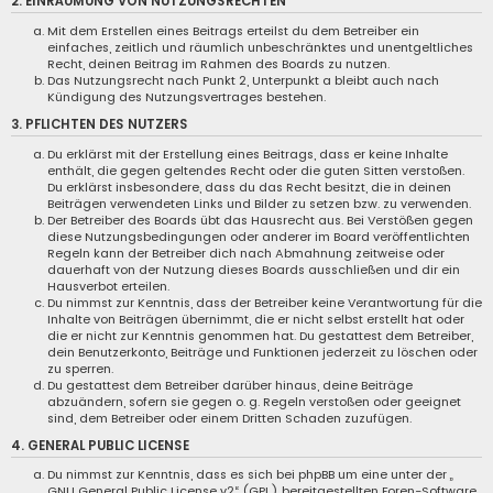
2. EINRÄUMUNG VON NUTZUNGSRECHTEN
Mit dem Erstellen eines Beitrags erteilst du dem Betreiber ein
einfaches, zeitlich und räumlich unbeschränktes und unentgeltliches
Recht, deinen Beitrag im Rahmen des Boards zu nutzen.
Das Nutzungsrecht nach Punkt 2, Unterpunkt a bleibt auch nach
Kündigung des Nutzungsvertrages bestehen.
3. PFLICHTEN DES NUTZERS
Du erklärst mit der Erstellung eines Beitrags, dass er keine Inhalte
enthält, die gegen geltendes Recht oder die guten Sitten verstoßen.
Du erklärst insbesondere, dass du das Recht besitzt, die in deinen
Beiträgen verwendeten Links und Bilder zu setzen bzw. zu verwenden.
Der Betreiber des Boards übt das Hausrecht aus. Bei Verstößen gegen
diese Nutzungsbedingungen oder anderer im Board veröffentlichten
Regeln kann der Betreiber dich nach Abmahnung zeitweise oder
dauerhaft von der Nutzung dieses Boards ausschließen und dir ein
Hausverbot erteilen.
Du nimmst zur Kenntnis, dass der Betreiber keine Verantwortung für die
Inhalte von Beiträgen übernimmt, die er nicht selbst erstellt hat oder
die er nicht zur Kenntnis genommen hat. Du gestattest dem Betreiber,
dein Benutzerkonto, Beiträge und Funktionen jederzeit zu löschen oder
zu sperren.
Du gestattest dem Betreiber darüber hinaus, deine Beiträge
abzuändern, sofern sie gegen o. g. Regeln verstoßen oder geeignet
sind, dem Betreiber oder einem Dritten Schaden zuzufügen.
4. GENERAL PUBLIC LICENSE
Du nimmst zur Kenntnis, dass es sich bei phpBB um eine unter der „
GNU General Public License v2
“ (GPL) bereitgestellten Foren-Software