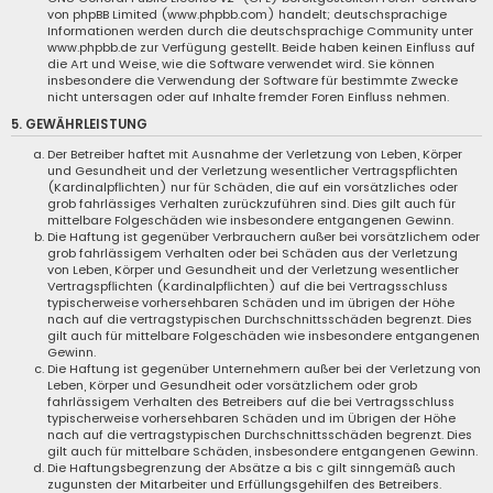
von phpBB Limited (www.phpbb.com) handelt; deutschsprachige
Informationen werden durch die deutschsprachige Community unter
www.phpbb.de zur Verfügung gestellt. Beide haben keinen Einfluss auf
die Art und Weise, wie die Software verwendet wird. Sie können
insbesondere die Verwendung der Software für bestimmte Zwecke
nicht untersagen oder auf Inhalte fremder Foren Einfluss nehmen.
5. GEWÄHRLEISTUNG
Der Betreiber haftet mit Ausnahme der Verletzung von Leben, Körper
und Gesundheit und der Verletzung wesentlicher Vertragspflichten
(Kardinalpflichten) nur für Schäden, die auf ein vorsätzliches oder
grob fahrlässiges Verhalten zurückzuführen sind. Dies gilt auch für
mittelbare Folgeschäden wie insbesondere entgangenen Gewinn.
Die Haftung ist gegenüber Verbrauchern außer bei vorsätzlichem oder
grob fahrlässigem Verhalten oder bei Schäden aus der Verletzung
von Leben, Körper und Gesundheit und der Verletzung wesentlicher
Vertragspflichten (Kardinalpflichten) auf die bei Vertragsschluss
typischerweise vorhersehbaren Schäden und im übrigen der Höhe
nach auf die vertragstypischen Durchschnittsschäden begrenzt. Dies
gilt auch für mittelbare Folgeschäden wie insbesondere entgangenen
Gewinn.
Die Haftung ist gegenüber Unternehmern außer bei der Verletzung von
Leben, Körper und Gesundheit oder vorsätzlichem oder grob
fahrlässigem Verhalten des Betreibers auf die bei Vertragsschluss
typischerweise vorhersehbaren Schäden und im Übrigen der Höhe
nach auf die vertragstypischen Durchschnittsschäden begrenzt. Dies
gilt auch für mittelbare Schäden, insbesondere entgangenen Gewinn.
Die Haftungsbegrenzung der Absätze a bis c gilt sinngemäß auch
zugunsten der Mitarbeiter und Erfüllungsgehilfen des Betreibers.