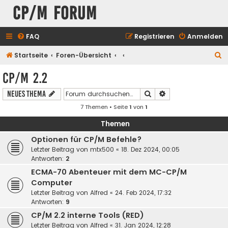
CP/M Forum
FAQ
Registrieren
Anmelden
S
Startseite
Foren-Übersicht
u
CP/M 2.2
c
Suche
Erweiterte Suche
Neues Thema
h
7 Themen • Seite
1
von
1
e
Themen
Optionen für CP/M Befehle?
Letzter Beitrag von
mtx500
«
18. Dez 2024, 00:05
Antworten:
2
ECMA-70 Abenteuer mit dem MC-CP/M
Computer
Letzter Beitrag von
Alfred
«
24. Feb 2024, 17:32
Antworten:
9
CP/M 2.2 interne Tools (RED)
Letzter Beitrag von
Alfred
«
31. Jan 2024, 12:28