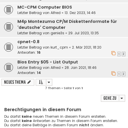
MC-CPM Computer BIOS
Letzter Beitrag von
Alfred
«
13. Dez 2023, 14:46
M4p Montezuma CP/M Diskettenformate für
'deutsche' Computer
Letzter Beitrag von
genie3s
«
29. Jul 2023, 13:35
cpnet-0.8
Letzter Beitrag von
kurt_cpm
«
2. Mär 2021, 18:20
Antworten:
16
1
2
Bios Entry $05 - List Output
Letzter Beitrag von
Alfred
«
28. Jan 2021, 18:46
Antworten:
14
1
2
Neues Thema
7 Themen • Seite
1
von
1
Gehe zu
Berechtigungen in diesem Forum
Du darfst
keine
neuen Themen in diesem Forum erstellen.
Du darfst
keine
Antworten zu Themen in diesem Forum erstellen.
Du darfst deine Beiträge in diesem Forum
nicht
ändern.