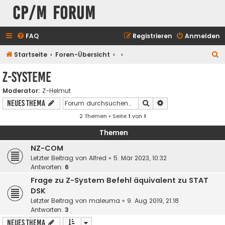
CP/M Forum
FAQ
Registrieren
Anmelden
S
Startseite
Foren-Übersicht
u
Z-Systeme
c
Moderator:
Z-Helmut
h
Suche
Erweiterte Suche
Neues Thema
e
2 Themen • Seite
1
von
1
Themen
NZ-COM
Letzter Beitrag von
Alfred
«
5. Mär 2023, 10:32
Antworten:
6
Frage zu Z-System Befehl äquivalent zu STAT
DSK
Letzter Beitrag von
maleuma
«
9. Aug 2019, 21:18
Antworten:
3
Neues Thema