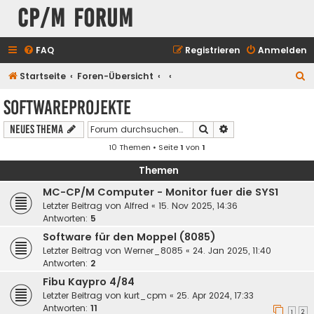
CP/M Forum
FAQ
Registrieren
Anmelden
S
Startseite
Foren-Übersicht
u
Softwareprojekte
c
Suche
Erweiterte Suche
Neues Thema
h
10 Themen • Seite
1
von
1
e
Themen
MC-CP/M Computer - Monitor fuer die SYS1
Letzter Beitrag von
Alfred
«
15. Nov 2025, 14:36
Antworten:
5
Software für den Moppel (8085)
Letzter Beitrag von
Werner_8085
«
24. Jan 2025, 11:40
Antworten:
2
Fibu Kaypro 4/84
Letzter Beitrag von
kurt_cpm
«
25. Apr 2024, 17:33
Antworten:
11
1
2