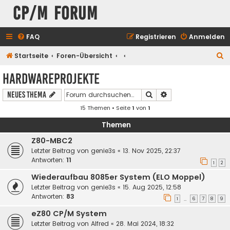
CP/M Forum
FAQ
Registrieren
Anmelden
S
Startseite
Foren-Übersicht
u
Hardwareprojekte
c
Suche
Erweiterte Suche
Neues Thema
h
15 Themen • Seite
1
von
1
e
Themen
Z80-MBC2
Letzter Beitrag von
genie3s
«
13. Nov 2025, 22:37
Antworten:
11
1
2
Wiederaufbau 8085er System (ELO Moppel)
Letzter Beitrag von
genie3s
«
15. Aug 2025, 12:58
Antworten:
83
1
6
7
8
9
…
eZ80 CP/M System
Letzter Beitrag von
Alfred
«
28. Mai 2024, 18:32