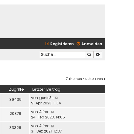
Registrieren
Anmelden
Suche
Erweiterte Suche
7 Themen • Seite
1
von
1
Zugriffe
Letzter Beitrag
von
genie3s
39439
9. Apr 2023, 11:34
von
Alfred
20376
24. Feb 2023, 14:05
von
Alfred
33326
31. Dez 2021, 12:37