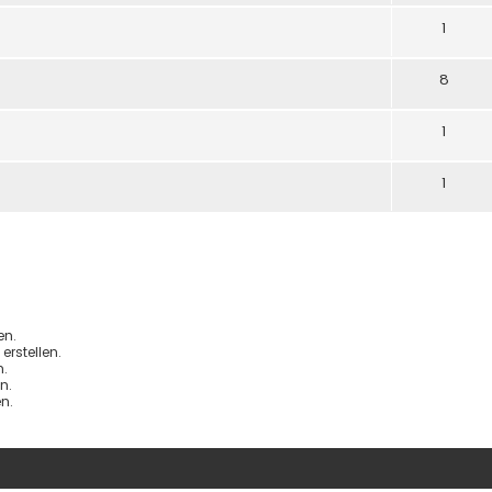
1
8
1
1
en.
rstellen.
.
n.
n.