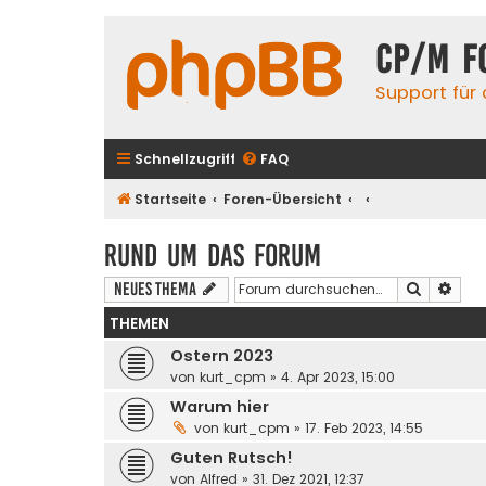
CP/M F
Support für
Schnellzugriff
FAQ
Startseite
Foren-Übersicht
Rund um das Forum
Suche
Erwe
Neues Thema
THEMEN
Ostern 2023
von
kurt_cpm
» 4. Apr 2023, 15:00
Warum hier
von
kurt_cpm
» 17. Feb 2023, 14:55
Guten Rutsch!
von
Alfred
» 31. Dez 2021, 12:37