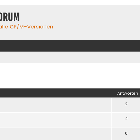
orum
 alle CP/M-Versionen
iterte Suche
Antworten
2
4
0