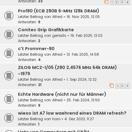
Antworten:
33
1
2
3
4
Prof80 (ECB Z80B 6-MHz 128k DRAM)
Letzter Beitrag von
Alfred
«
16. Nov 2025, 12:05
Antworten:
9
Conitec Grip Grafikkarte
Letzter Beitrag von
genie3s
«
19. Feb 2025, 13:02
Antworten:
2
c't Prommer-80
Letzter Beitrag von
Alfred
«
13. Feb 2025, 14:58
Antworten:
4
ZILOG MCZ-1/05 (Z80 2,4576 MHz 64k DRAM)
~1979
Letzter Beitrag von
Alfred
«
1. Sep 2024, 12:32
Antworten:
21
1
2
3
Echte Hardware (nicht nur für Männer)
Letzter Beitrag von
Alfred
«
25. Feb 2024, 13:50
Antworten:
9
wieso ist A7 low waehrend eines DRAM refresh?
Letzter Beitrag von
horo
«
4. Dez 2023, 11:27
Antworten:
1