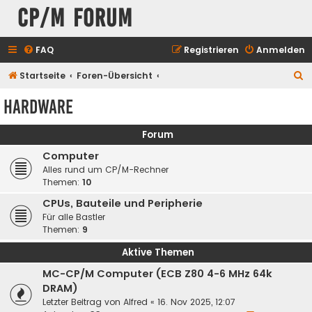
CP/M Forum
FAQ
Registrieren
Anmelden
S
Startseite
Foren-Übersicht
u
Hardware
c
h
Forum
e
Computer
Alles rund um CP/M-Rechner
Themen:
10
CPUs, Bauteile und Peripherie
Für alle Bastler
Themen:
9
Aktive Themen
MC-CP/M Computer (ECB Z80 4-6 MHz 64k
DRAM)
Letzter Beitrag von
Alfred
«
16. Nov 2025, 12:07