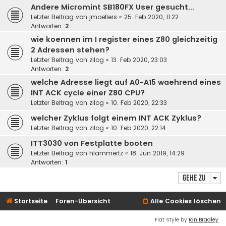
Andere Micromint SB180FX User gesucht...
Letzter Beitrag von
jmoellers
«
25. Feb 2020, 11:22
Antworten:
2
wie koennen im I register eines Z80 gleichzeitig
2 Adressen stehen?
Letzter Beitrag von
zilog
«
13. Feb 2020, 23:03
Antworten:
2
welche Adresse liegt auf A0-A15 waehrend eines
INT ACK cycle einer Z80 CPU?
Letzter Beitrag von
zilog
«
10. Feb 2020, 22:33
welcher Zyklus folgt einem INT ACK Zyklus?
Letzter Beitrag von
zilog
«
10. Feb 2020, 22:14
ITT3030 von Festplatte booten
Letzter Beitrag von
hlammertz
«
18. Jun 2019, 14:29
Antworten:
1
Gehe zu
Startseite
Foren-Übersicht
Alle Cookies löschen
Flat Style by
Ian Bradley