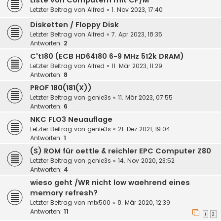
Liste von Computern mit CP/M
Letzter Beitrag von
Alfred
«
1. Nov 2023, 17:40
Disketten / Floppy Disk
Letzter Beitrag von
Alfred
«
7. Apr 2023, 18:35
Antworten:
2
C't180 (ECB HD64180 6-9 MHz 512k DRAM)
Letzter Beitrag von
Alfred
«
11. Mär 2023, 11:29
Antworten:
8
PROF 180(181(X))
Letzter Beitrag von
genie3s
«
11. Mär 2023, 07:55
Antworten:
6
NKC FLO3 Neuauflage
Letzter Beitrag von
genie3s
«
21. Dez 2021, 19:04
Antworten:
1
(S) ROM für oettle & reichler EPC Computer Z80
Letzter Beitrag von
genie3s
«
14. Nov 2020, 23:52
Antworten:
4
wieso geht /WR nicht low waehrend eines
memory refresh?
Letzter Beitrag von
mtx500
«
8. Mär 2020, 12:39
Antworten:
11
1
2