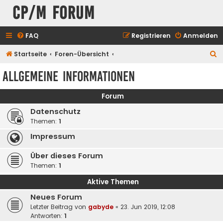
CP/M Forum
FAQ
Registrieren
Anmelden
S
Startseite
Foren-Übersicht
u
Allgemeine Informationen
c
h
Forum
e
Datenschutz
Themen:
1
Impressum
Über dieses Forum
Themen:
1
Aktive Themen
Neues Forum
Letzter Beitrag von
gabyde
«
23. Jun 2019, 12:08
Antworten:
1