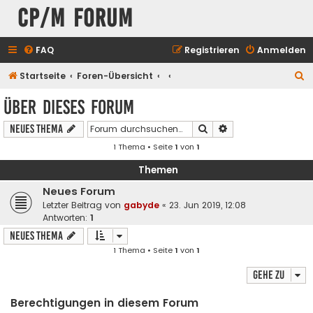
CP/M Forum
FAQ
Registrieren
Anmelden
S
Startseite
Foren-Übersicht
u
Über dieses Forum
c
Suche
Erweiterte Suche
Neues Thema
h
1 Thema • Seite
1
von
1
e
Themen
Neues Forum
Letzter Beitrag von
gabyde
«
23. Jun 2019, 12:08
Antworten:
1
Neues Thema
1 Thema • Seite
1
von
1
Gehe zu
Berechtigungen in diesem Forum