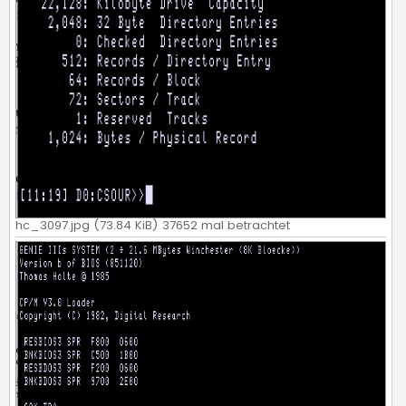
hc_3097.jpg (73.84 KiB) 37652 mal betrachtet