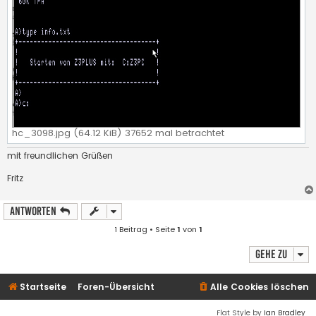
hc_3098.jpg (64.12 KiB) 37652 mal betrachtet
mit freundlichen Grüßen
Fritz
Antworten
1 Beitrag • Seite
1
von
1
Gehe zu
Startseite
Foren-Übersicht
Alle Cookies löschen
Flat Style by
Ian Bradley