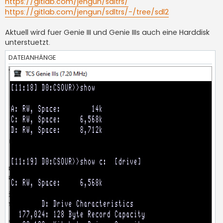
https://gitlab.com/jengun/sdltrs/
https://gitlab.com/jengun/sdltrs/-/tree/sdl2
Aktuell wird fuer Genie III und Genie IIIs auch eine Harddisk
unterstuetzt.
DATEIANHÄNGE