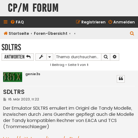
CP/M Forum
FAQ
Registrieren
Anmelden
S
Startseite
Foren-Übersicht
u
SDLTRS
c
Suche
Erweiterte
Antworten
h
1 Beitrag • Seite
1
von
1
e
genie3s
SDLTRS
B
18. Mär 2023, 11:22
e
i
Der Emulator SDLTRS emuliert im Originl die Tandy Modelle,
t
inzwischen durch Jens Guenther gepflegt auch die Modelle
r
a
der Tandy kompatiblen Rechner von EACA und TCS
g
(Trommeschlaeger)