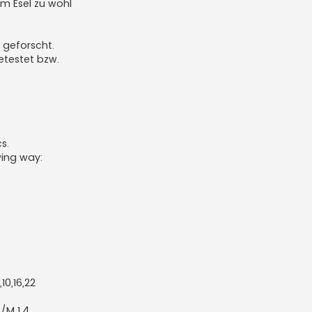
m Esel zu wohl
 geforscht.
etestet bzw.
s.
owing way:
;
,10,16,22
/M 1.4,