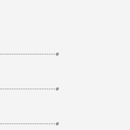
-------------------------#
-------------------------#
-------------------------#