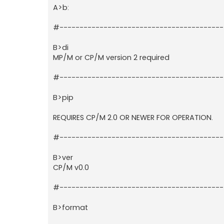
A>b:
#----------------------------------------
B>di
MP/M or CP/M version 2 required
#----------------------------------------
B>pip
REQUIRES CP/M 2.0 OR NEWER FOR OPERATION.
#----------------------------------------
B>ver
CP/M v0.0
#----------------------------------------
B>format