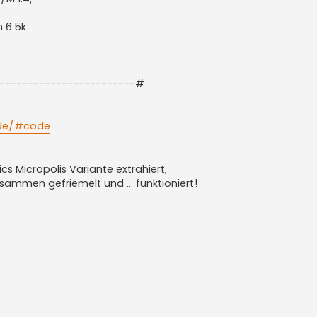
 6.5k.
-------------------------#
code/#code
s Micropolis Variante extrahiert,
ammen gefriemelt und ... funktioniert!