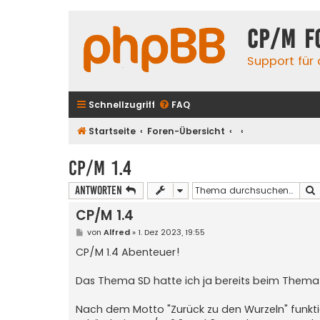
CP/M F
Support für
Schnellzugriff
FAQ
Startseite
Foren-Übersicht
CP/M 1.4
Antworten
CP/M 1.4
B
von
Alfred
»
1. Dez 2023, 19:55
e
i
CP/M 1.4 Abenteuer!
t
r
a
Das Thema SD hatte ich ja bereits beim Them
g
Nach dem Motto "Zurück zu den Wurzeln" funktion