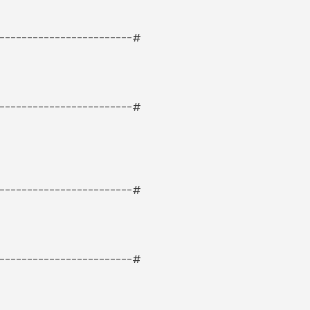
-------------------------#
-------------------------#
-------------------------#
-------------------------#