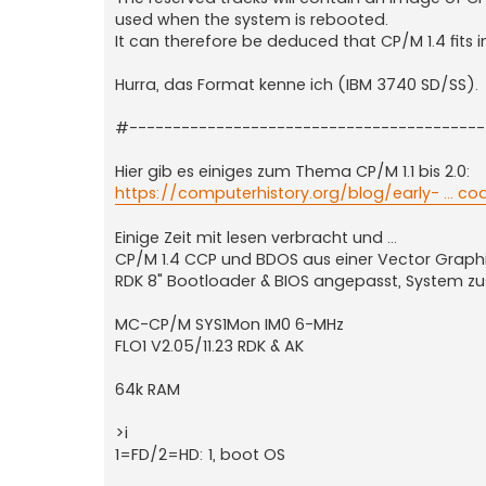
used when the system is rebooted.
It can therefore be deduced that CP/M 1.4 fits in
Hurra, das Format kenne ich (IBM 3740 SD/SS).
#----------------------------------------
Hier gib es einiges zum Thema CP/M 1.1 bis 2.0:
https://computerhistory.org/blog/early- ... 
Einige Zeit mit lesen verbracht und ...
CP/M 1.4 CCP und BDOS aus einer Vector Graphic
RDK 8" Bootloader & BIOS angepasst, System zus
MC-CP/M SYS1Mon IM0 6-MHz
FLO1 V2.05/11.23 RDK & AK
64k RAM
>i
1=FD/2=HD: 1, boot OS