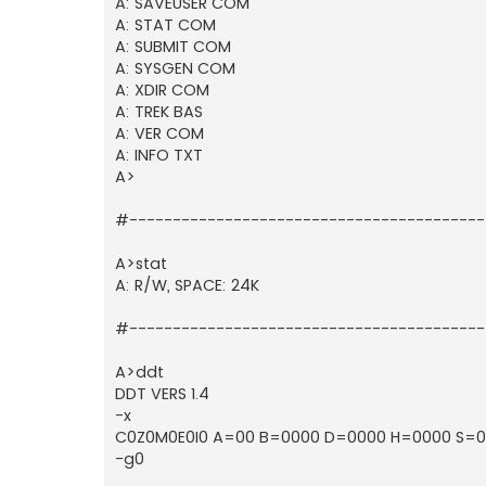
A: SAVEUSER COM
A: STAT COM
A: SUBMIT COM
A: SYSGEN COM
A: XDIR COM
A: TREK BAS
A: VER COM
A: INFO TXT
A>
#----------------------------------------
A>stat
A: R/W, SPACE: 24K
#----------------------------------------
A>ddt
DDT VERS 1.4
-x
C0Z0M0E0I0 A=00 B=0000 D=0000 H=0000 S=010
-g0