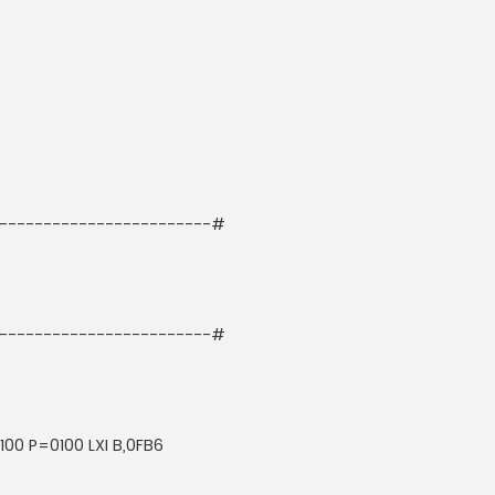
-------------------------#
-------------------------#
0 P=0100 LXI B,0FB6