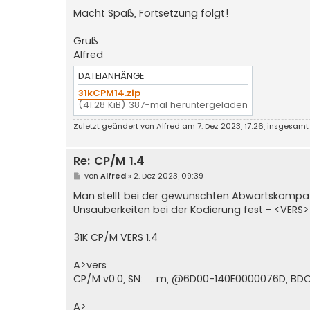
Macht Spaß, Fortsetzung folgt!
Gruß
Alfred
DATEIANHÄNGE
31kCPM14.zip
(41.28 KiB) 387-mal heruntergeladen
Zuletzt geändert von
Alfred
am 7. Dez 2023, 17:26, insgesamt
Re: CP/M 1.4
B
von
Alfred
»
2. Dez 2023, 09:39
e
i
Man stellt bei der gewünschten Abwärtskompati
t
Unsauberkeiten bei der Kodierung fest - <VERS> 
r
a
g
31K CP/M VERS 1.4
A>vers
CP/M v0.0, SN: .....m, @6D00-140E0000076D, B
A>