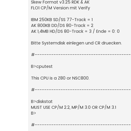
Skew Format v3.25 RDK & AK
FLO1 CP/M Version mit Verify
IBM 250KB SD/SS 77-Track = 1
AK 800KB DD/DS 80-Track = 2
AK 1,4MB HD/DS 80-Track = 3 / Ende = 0: 0
Bitte Systemdisk einlegen und CR druecken.
#----------------------------------------
B>cputest
This CPU is a Z80 or NSC800.
#----------------------------------------
B>diskstat
MUST USE CP/M 2.2, MP/M 3.0 OR CP/M 3.1
B>
#----------------------------------------