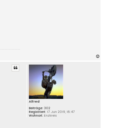
N
a
c
h
o
b
e
n
Alfred
Beiträge:
302
Registriert:
17. Jun 2019, 18:47
Wohnort:
Enzkreis