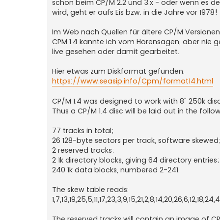
schön beim CP/M 2.2 und 3.x - oder wenn es de
wird, geht er aufs Eis bzw. in die Jahre vor 1978!
Im Web nach Quellen für ältere CP/M Versionen
CPM 1.4 kannte ich vom Hörensagen, aber nie g
live gesehen oder damit gearbeitet.
Hier etwas zum Diskformat gefunden:
https://www.seasip.info/Cpm/format14.html
CP/M 1.4 was designed to work with 8" 250k disc
Thus a CP/M 1.4 disc will be laid out in the foll
77 tracks in total;
26 128-byte sectors per track, software skewed
2 reserved tracks;
2 1k directory blocks, giving 64 directory entries;
240 1k data blocks, numbered 2-241.
The skew table reads:
1,7,13,19,25,5,11,17,23,3,9,15,21,2,8,14,20,26,6,12,18,24,4
The reserved tracks will contain an image of CP