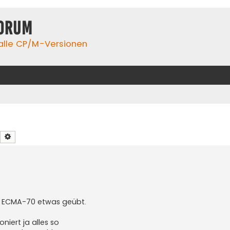
orum
 alle CP/M-Versionen
Suche
Erweiterte Suche
a ECMA-70 etwas geübt.
iert ja alles so