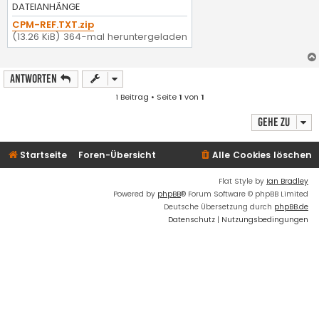
g
DATEIANHÄNGE
CPM-REF.TXT.zip
(13.26 KiB) 364-mal heruntergeladen
Antworten
1 Beitrag • Seite
1
von
1
Gehe zu
Startseite
Foren-Übersicht
Alle Cookies löschen
Flat Style by
Ian Bradley
Powered by
phpBB
® Forum Software © phpBB Limited
Deutsche Übersetzung durch
phpBB.de
Datenschutz
|
Nutzungsbedingungen