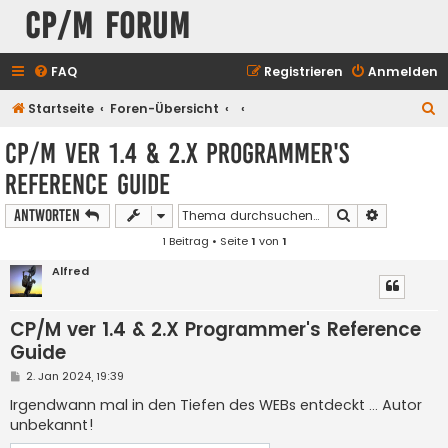
CP/M Forum
FAQ
Registrieren
Anmelden
S
Startseite
Foren-Übersicht
u
CP/M ver 1.4 & 2.X Programmer's
c
Reference Guide
h
e
Suche
Erweiterte
Antworten
1 Beitrag • Seite
1
von
1
Alfred
CP/M ver 1.4 & 2.X Programmer's Reference
Guide
B
2. Jan 2024, 19:39
e
i
Irgendwann mal in den Tiefen des WEBs entdeckt ... Autor
t
unbekannt!
r
a