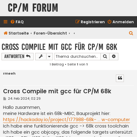
CP/M Forum
FAQ
Registrieren
Anmelden
S
Startseite
Foren-Übersicht
u
Cross Compile mit gcc für CP/M 68k
c
Suche
Erweiterte
Antworten
h
1 Beitrag • Seite
1
von
1
e
rmeeh
Cross Compile mit gcc für CP/M 68k
B
24. Feb 2024, 02:29
e
i
Hallo zusammen,
t
meine Hardware ist ein 68k-MBC, Bauprojekt hier:
r
a
https://hackaday.io/project/177988-68k- ... w-computer
g
Ich habe eine funktionierende gcc -> 68k cross toolchain
Ich habe ein gcc objcopy, das folgende targets untersützt: