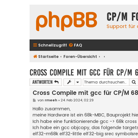
CP/M F
Support für
Schnellzugriff
FAQ
Startseite
Foren-Übersicht
Cross Compile mit gcc für CP/M 
Antworten
Cross Compile mit gcc für CP/M 6
B
von
rmeeh
»
24. Feb 2024, 02:29
e
i
Hallo zusammen,
t
meine Hardware ist ein 68k-MBC, Bauprojekt hie
r
a
Ich habe eine funktionierende gcc -> 68k cross
g
Ich habe ein gcc objcopy, das folgende targets
elf32-m68k elf32-little elf32-big srec symbolsre