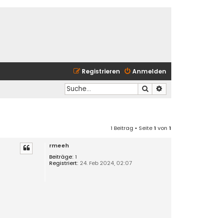
Registrieren
Anmelden
Suche
Erweiterte Suche
1 Beitrag • Seite
1
von
1
rmeeh
Beiträge:
1
Registriert:
24. Feb 2024, 02:07