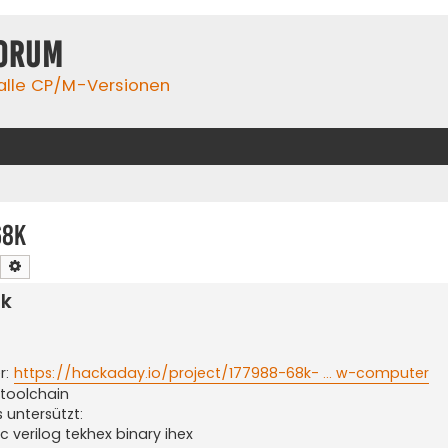
orum
 alle CP/M-Versionen
68k
Suche
Erweiterte Suche
8k
r:
https://hackaday.io/project/177988-68k- ... w-computer
 toolchain
 untersützt:
c verilog tekhex binary ihex