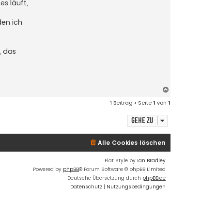
s läuft,
den ich
, das
N
a
1 Beitrag • Seite
1
von
1
c
h
Gehe zu
o
b
e
Alle Cookies löschen
n
Flat Style by
Ian Bradley
Powered by
phpBB
® Forum Software © phpBB Limited
Deutsche Übersetzung durch
phpBB.de
Datenschutz
|
Nutzungsbedingungen