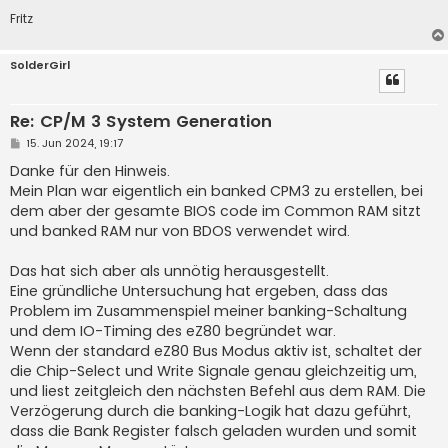
Fritz
SolderGirl
Re: CP/M 3 System Generation
B
15. Jun 2024, 19:17
e
i
Danke für den Hinweis.
t
Mein Plan war eigentlich ein banked CPM3 zu erstellen, bei
r
a
dem aber der gesamte BIOS code im Common RAM sitzt
g
und banked RAM nur von BDOS verwendet wird.
Das hat sich aber als unnötig herausgestellt.
Eine gründliche Untersuchung hat ergeben, dass das
Problem im Zusammenspiel meiner banking-Schaltung
und dem IO-Timing des eZ80 begründet war.
Wenn der standard eZ80 Bus Modus aktiv ist, schaltet der
die Chip-Select und Write Signale genau gleichzeitig um,
und liest zeitgleich den nächsten Befehl aus dem RAM. Die
Verzögerung durch die banking-Logik hat dazu geführt,
dass die Bank Register falsch geladen wurden und somit