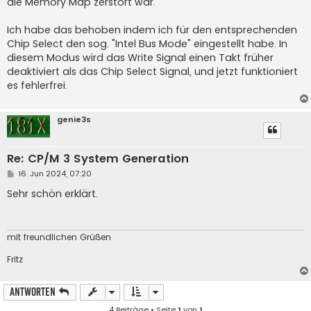
die Memory Map zerstört war.
Ich habe das behoben indem ich für den entsprechenden
Chip Select den sog. "Intel Bus Mode" eingestellt habe. In
diesem Modus wird das Write Signal einen Takt früher
deaktiviert als das Chip Select Signal, und jetzt funktioniert
es fehlerfrei.
genie3s
Re: CP/M 3 System Generation
B
16. Jun 2024, 07:20
e
i
Sehr schön erklärt.
t
r
a
g
mit freundlichen Grüßen
Fritz
Antworten
4 Beiträge • Seite
1
von
1