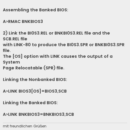
Assembling the Banked BIOS:
A>RMAC BNKBIOS3
2) Link the BI0S3.REL or BNKBI0S3.REL file and the
SCB.REL file
with LINK-80 to produce the BI0S3.SPR or BNKBI0S3.SPR
file.
The [OS] option with LINK causes the output of a
System
Page Relocatable (SPR) file.
Linking the Nonbanked BIOS:
A>LINK BIOS3[OS]=BIOS3,SCB
Linking the Banked BIOS:
A>LINK BNKBIOS3
=BNKBIOS3,SCB
mit freundlichen Grüßen