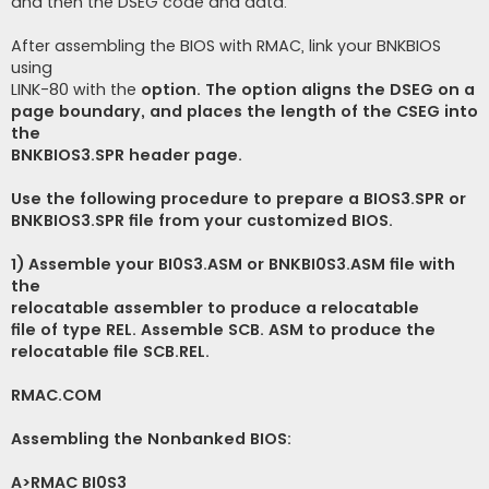
and then the DSEG code and data.
After assembling the BIOS with RMAC, link your BNKBIOS
using
LINK-80 with the
option. The
option aligns the DSEG on a
page boundary, and places the length of the CSEG into
the
BNKBIOS3.SPR header page.
Use the following procedure to prepare a BIOS3.SPR or
BNKBIOS3.SPR file from your customized BIOS.
1) Assemble your BI0S3.ASM or BNKBI0S3.ASM file with
the
relocatable assembler to produce a relocatable
file of type REL. Assemble SCB. ASM to produce the
relocatable file SCB.REL.
RMAC.COM
Assembling the Nonbanked BIOS:
A>RMAC BI0S3