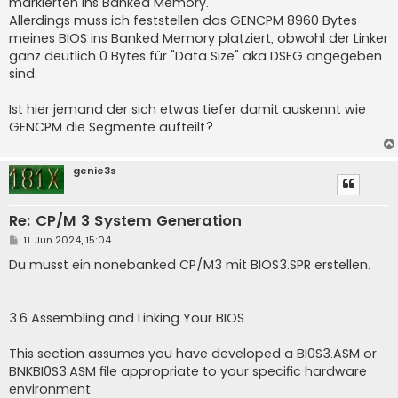
markierten ins Banked Memory.
Allerdings muss ich feststellen das GENCPM 8960 Bytes
meines BIOS ins Banked Memory platziert, obwohl der Linker
ganz deutlich 0 Bytes für "Data Size" aka DSEG angegeben
sind.
Ist hier jemand der sich etwas tiefer damit auskennt wie
GENCPM die Segmente aufteilt?
genie3s
Re: CP/M 3 System Generation
B
11. Jun 2024, 15:04
e
i
Du musst ein nonebanked CP/M3 mit BIOS3.SPR erstellen.
t
r
a
g
3.6 Assembling and Linking Your BIOS
This section assumes you have developed a BI0S3.ASM or
BNKBI0S3.ASM file appropriate to your specific hardware
environment.