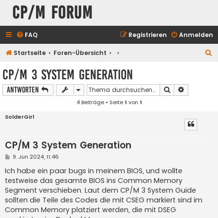
CP/M Forum
FAQ
Registrieren
Anmelden
S
Startseite
Foren-Übersicht
u
CP/M 3 System Generation
c
Suche
Erweiterte
Antworten
h
4 Beiträge • Seite
1
von
1
e
SolderGirl
CP/M 3 System Generation
B
9. Jun 2024, 11:46
e
i
Ich habe ein paar bugs in meinem BIOS, und wollte
t
testweise das gesamte BIOS ins Common Memory
r
a
Segment verschieben. Laut dem CP/M 3 System Guide
g
sollten die Teile des Codes die mit CSEG markiert sind im
Common Memory platziert werden, die mit DSEG