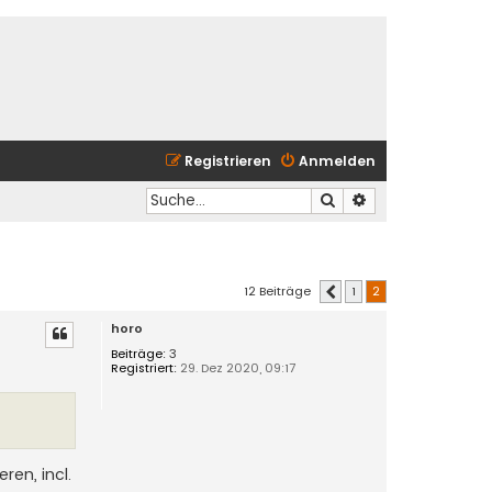
Registrieren
Anmelden
Suche
Erweiterte Suche
12 Beiträge
1
2
Vorherige
horo
Beiträge:
3
Registriert:
29. Dez 2020, 09:17
ren, incl.