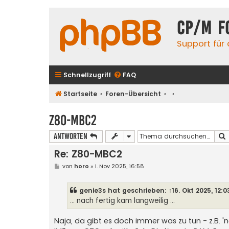
CP/M F
Support für
Schnellzugriff
FAQ
Startseite
Foren-Übersicht
Z80-MBC2
Antworten
Re: Z80-MBC2
B
von
horo
»
1. Nov 2025, 16:58
e
i
t
genie3s
hat geschrieben:
↑
16. Okt 2025, 12:0
r
a
... nach fertig kam langweilig ...
g
Naja, da gibt es doch immer was zu tun - z.B. 'n