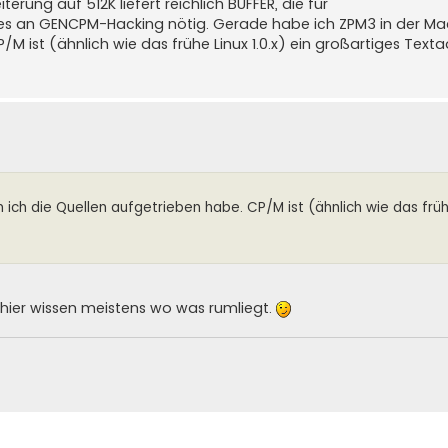
rung auf 512K liefert reichlich BUFFER, die für
es an GENCPM-Hacking nötig. Gerade habe ich ZPM3 in der Ma
 ist (ähnlich wie das frühe Linux 1.0.x) ein großartiges Texta
ch die Quellen aufgetrieben habe. CP/M ist (ähnlich wie das früh
 hier wissen meistens wo was rumliegt.