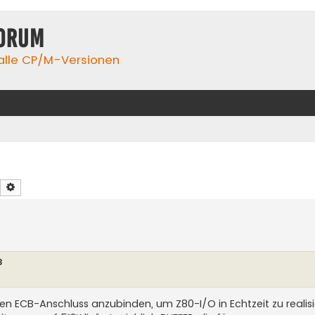
orum
 alle CP/M-Versionen
Suche
Erweiterte Suche
3
en ECB-Anschluss anzubinden, um Z80-I/O in Echtzeit zu realisie