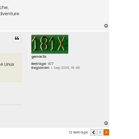
che,
dventure.
N
a
c
h
o
b
genie3s
e
Beiträge:
107
e Linux
n
Registriert:
1. Sep 2019, 16:49
N
a
12 Beiträge
1
2
Vorherige
c