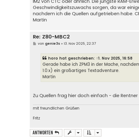
IM2 von CTC oder ähnlich. Die jüngste RAM-Erweite
Geschwindigkeitszuwachs sorgen, da war einig
nachdem ich die Quellen aufgetrieben habe. CP/M
Martin
Re: Z80-MBC2
B
von
genie3s
»
13. Nov 2025, 22:37
e
i
t
horo
hat geschrieben:
↑
1. Nov 2025, 16:58
r
a
Gerade habe ich ZPM3 in der Mache, nachdem i
g
1.0.x) ein großartiges Textadventure.
Martin
Zu Quellen frag hier doch einfach - die Rentner
mit freundlichen Grüßen
Fritz
Antworten