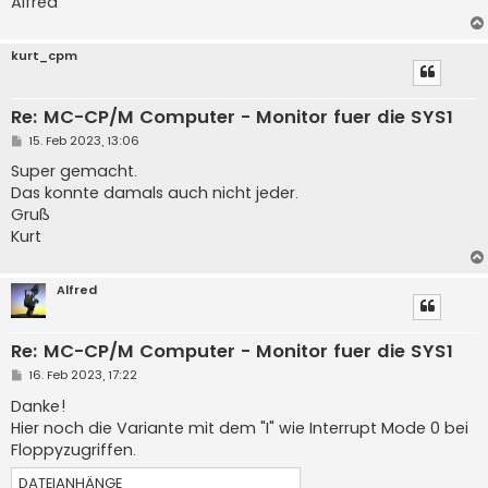
Alfred
kurt_cpm
Re: MC-CP/M Computer - Monitor fuer die SYS1
B
15. Feb 2023, 13:06
e
i
Super gemacht.
t
Das konnte damals auch nicht jeder.
r
a
Gruß
g
Kurt
Alfred
Re: MC-CP/M Computer - Monitor fuer die SYS1
B
16. Feb 2023, 17:22
e
i
Danke!
t
Hier noch die Variante mit dem "I" wie Interrupt Mode 0 bei
r
a
Floppyzugriffen.
g
DATEIANHÄNGE