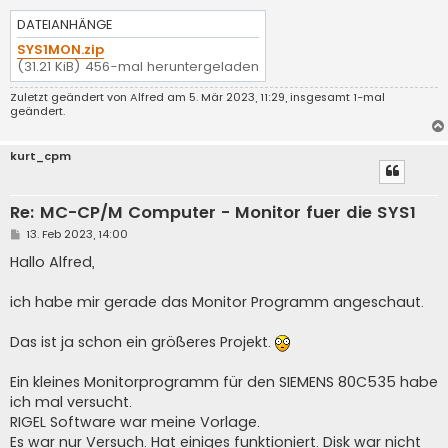
DATEIANHÄNGE
SYS1MON.zip
(31.21 KiB) 456-mal heruntergeladen
Zuletzt geändert von
Alfred
am 5. Mär 2023, 11:29, insgesamt 1-mal
geändert.
kurt_cpm
Re: MC-CP/M Computer - Monitor fuer die SYS1
B
13. Feb 2023, 14:00
e
i
Hallo Alfred,
t
r
a
ich habe mir gerade das Monitor Programm angeschaut.
g
Das ist ja schon ein größeres Projekt.
Ein kleines Monitorprogramm für den SIEMENS 80C535 habe
ich mal versucht.
RIGEL Software war meine Vorlage.
Es war nur Versuch. Hat einiges funktioniert. Disk war nicht