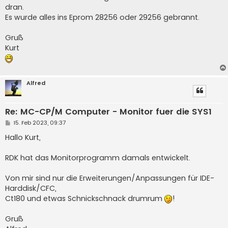
dran.
Es wurde alles ins Eprom 28256 oder 29256 gebrannt.
Gruß
Kurt
Alfred
Re: MC-CP/M Computer - Monitor fuer die SYS1
B
15. Feb 2023, 09:37
e
i
Hallo Kurt,
t
r
a
RDK hat das Monitorprogramm damals entwickelt.
g
Von mir sind nur die Erweiterungen/Anpassungen für IDE-
Harddisk/CFC,
Ct180 und etwas Schnickschnack drumrum
!
Gruß