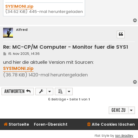
SYS1MONI.zip
(34.62 KiB) 445-mal heruntergeladen
Alfred
Re: MC-CP/M Computer - Monitor fuer die SYS1
B
15. Nov 2025, 14:36
e
i
und hier die aktuelle Version mit Sourcen:
t
SYS1MONI.zip
r
a
(36.78 KiB) 1420-mal heruntergeladen
g
Antworten
6 Beiträge • Seite
1
von
1
Gehe zu
Startseite
Foren-Übersicht
Alle Cookies löschen
Flat Style by
Ian Bradley