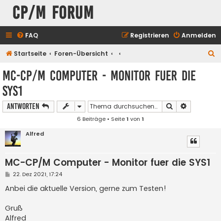
CP/M Forum
FAQ
Registrieren
Anmelden
S
Startseite
Foren-Übersicht
u
MC-CP/M Computer - Monitor fuer die
c
SYS1
h
e
Suche
Erweiterte
Antworten
6 Beiträge • Seite
1
von
1
Alfred
MC-CP/M Computer - Monitor fuer die SYS1
B
22. Dez 2021, 17:24
e
i
Anbei die aktuelle Version, gerne zum Testen!
t
r
a
Gruß
g
Alfred