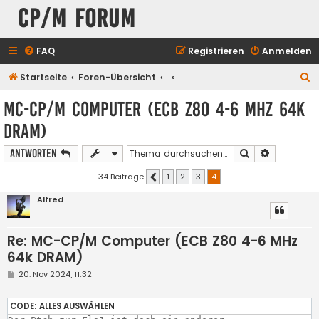
CP/M Forum
FAQ
Registrieren
Anmelden
S
Startseite
Foren-Übersicht
u
MC-CP/M Computer (ECB Z80 4-6 MHz 64k
c
DRAM)
h
e
Suche
Erweiterte
Antworten
34 Beiträge
1
2
3
4
Vorherige
Alfred
Re: MC-CP/M Computer (ECB Z80 4-6 MHz
64k DRAM)
B
20. Nov 2024, 11:32
e
i
t
CODE:
ALLES AUSWÄHLEN
r