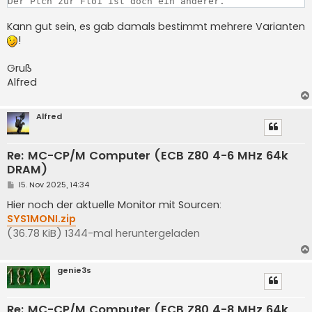
a
Der Ptch zur Flo1 ist doch ein anderer.
g
Kann gut sein, es gab damals bestimmt mehrere Varianten
!
Gruß
Alfred
Alfred
Re: MC-CP/M Computer (ECB Z80 4-6 MHz 64k
DRAM)
B
15. Nov 2025, 14:34
e
i
Hier noch der aktuelle Monitor mit Sourcen:
t
SYS1MONI.zip
r
a
(36.78 KiB) 1344-mal heruntergeladen
g
genie3s
Re: MC-CP/M Computer (ECB Z80 4-8 MHz 64k