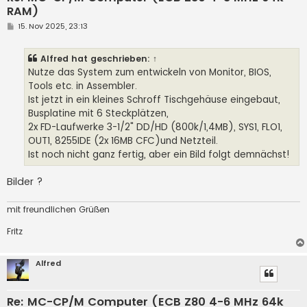
RAM)
B
15. Nov 2025, 23:13
e
i
t
Alfred
hat geschrieben:
↑
r
a
Nutze das System zum entwickeln von Monitor, BIOS,
g
Tools etc. in Assembler.
Ist jetzt in ein kleines Schroff Tischgehäuse eingebaut,
Busplatine mit 6 Steckplätzen,
2x FD-Laufwerke 3-1/2" DD/HD (800k/1,4MB), SYS1, FLO1,
OUT1, 8255IDE (2x 16MB CFC)und Netzteil.
Ist noch nicht ganz fertig, aber ein Bild folgt demnächst!
Bilder ?
mit freundlichen Grüßen
Fritz
Alfred
Re: MC-CP/M Computer (ECB Z80 4-6 MHz 64k